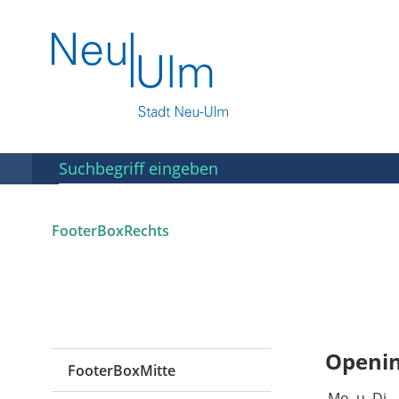
FooterBoxRechts
Opening
FooterBoxMitte
Mo. u. Di.