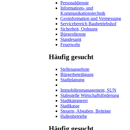
Personaldienste
Informations- und
Kommunikationstechnik
Geoinformation und Vermessung
Servicebereich Baubetriebshof
Sicherheit, Ordnung
Bürgerdienste
Standesamt
Feuerwehr
Häufig gesucht
Stellenangebote
Bürgerbeteiligung
Stadtplanung
Immobilienmanagement, SUN
Stabsstelle Wirtschaftsförderung
Stadtkämmerei
Stadtkasse
Steuern, Abgaben, Beiträge
Hallenbetriebe
Häufig gesucht