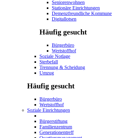
Seniorenwohnen
Stationäre Einrichtungen
Demenzfreundliche Kommune
Digitallotsen
Häufig gesucht
Bürgerbüro
Wertstoffhof
Soziale Notlage
Sterbefall
Trennung & Scheidung
Umzug
Häufig gesucht
Bürgerbüro
Wertstoffhof
Soziale Einrichtungen
Bürgerstiftung
Familienzentrum
Generationentreff
Quartiersmanagement