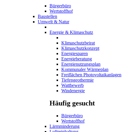
Bürgerbüro
Wertstoffhof
Baustellen
Umwelt & Natur
Energie & Klimaschutz
Klimaschutzbeirat
Klimaschutzkonzept
Energiesparen
Energieberatung
Energienutzungsplan
Kommunaler Wärmeplan
Freiflächen Photovoltaikanlagen
Tiefengeothermie
Wattbewerb
Windenergie
Häufig gesucht
Bürgerbüro
Wertstoffhof
Lärmminderung
Luftreinhaltung