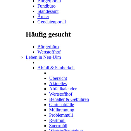
Bürgerportal
Fundbüro
Standesamt
Ämter
Geodatenportal
Häufig gesucht
Bürgerbüro
Wertstoffhof
Leben in Neu-Ulm
Abfall & Sauberkeit
Übersicht
Aktuelles
Abfallkalender
Wertstoffhof
Behälter & Gebühren
Gartenabfälle
Mülltrennung
Problemmüll
Restmüll
Sperrmüll
Wertstoffcontainer