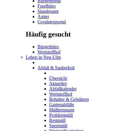
Bürgerportal
Fundbüro
Standesamt
Ämter
Geodatenportal
Häufig gesucht
Bürgerbüro
Wertstoffhof
Leben in Neu-Ulm
Abfall & Sauberkeit
Übersicht
Aktuelles
Abfallkalender
Wertstoffhof
Behälter & Gebühren
Gartenabfälle
Mülltrennung
Problemmüll
Restmüll
Sperrmüll
Wertstoffcontainer