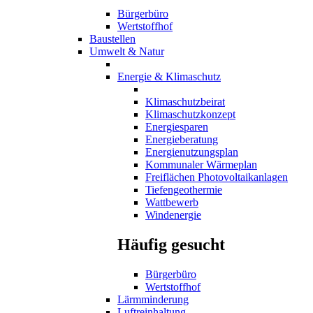
Bürgerbüro
Wertstoffhof
Baustellen
Umwelt & Natur
Energie & Klimaschutz
Klimaschutzbeirat
Klimaschutzkonzept
Energiesparen
Energieberatung
Energienutzungsplan
Kommunaler Wärmeplan
Freiflächen Photovoltaikanlagen
Tiefengeothermie
Wattbewerb
Windenergie
Häufig gesucht
Bürgerbüro
Wertstoffhof
Lärmminderung
Luftreinhaltung