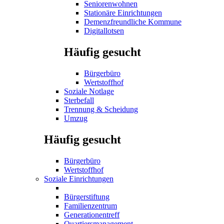
Seniorenwohnen
Stationäre Einrichtungen
Demenzfreundliche Kommune
Digitallotsen
Häufig gesucht
Bürgerbüro
Wertstoffhof
Soziale Notlage
Sterbefall
Trennung & Scheidung
Umzug
Häufig gesucht
Bürgerbüro
Wertstoffhof
Soziale Einrichtungen
Bürgerstiftung
Familienzentrum
Generationentreff
Quartiersmanagement