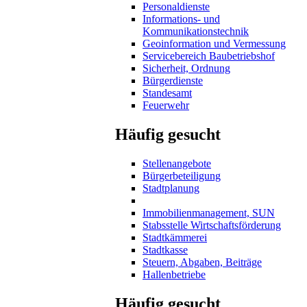
Personaldienste
Informations- und
Kommunikationstechnik
Geoinformation und Vermessung
Servicebereich Baubetriebshof
Sicherheit, Ordnung
Bürgerdienste
Standesamt
Feuerwehr
Häufig gesucht
Stellenangebote
Bürgerbeteiligung
Stadtplanung
Immobilienmanagement, SUN
Stabsstelle Wirtschaftsförderung
Stadtkämmerei
Stadtkasse
Steuern, Abgaben, Beiträge
Hallenbetriebe
Häufig gesucht