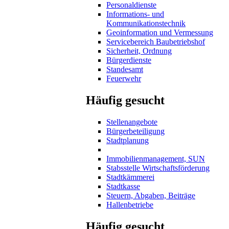
Personaldienste
Informations- und
Kommunikationstechnik
Geoinformation und Vermessung
Servicebereich Baubetriebshof
Sicherheit, Ordnung
Bürgerdienste
Standesamt
Feuerwehr
Häufig gesucht
Stellenangebote
Bürgerbeteiligung
Stadtplanung
Immobilienmanagement, SUN
Stabsstelle Wirtschaftsförderung
Stadtkämmerei
Stadtkasse
Steuern, Abgaben, Beiträge
Hallenbetriebe
Häufig gesucht