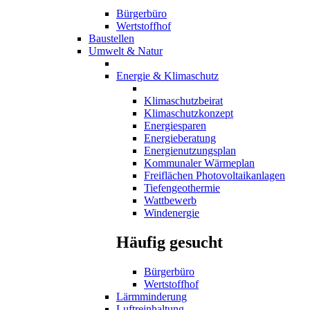
Bürgerbüro
Wertstoffhof
Baustellen
Umwelt & Natur
Energie & Klimaschutz
Klimaschutzbeirat
Klimaschutzkonzept
Energiesparen
Energieberatung
Energienutzungsplan
Kommunaler Wärmeplan
Freiflächen Photovoltaikanlagen
Tiefengeothermie
Wattbewerb
Windenergie
Häufig gesucht
Bürgerbüro
Wertstoffhof
Lärmminderung
Luftreinhaltung