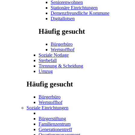
Seniorenwohnen
Stationäre Einrichtungen
Demenzfreundliche Kommune
Digitallotsen
Häufig gesucht
Bürgerbüro
Wertstoffhof
Soziale Notlage
Sterbefall
Trennung & Scheidung
Umzug
Häufig gesucht
Bürgerbüro
Wertstoffhof
Soziale Einrichtungen
Bürgerstiftung
Familienzentrum
Generationentreff
Quartiersmanagement