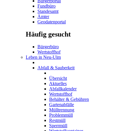
Bürgerportal
Fundbüro
Standesamt
Ämter
Geodatenportal
Häufig gesucht
Bürgerbüro
Wertstoffhof
Leben in Neu-Ulm
Abfall & Sauberkeit
Übersicht
Aktuelles
Abfallkalender
Wertstoffhof
Behälter & Gebühren
Gartenabfälle
Mülltrennung
Problemmüll
Restmüll
Sperrmüll
Wertstoffcontainer