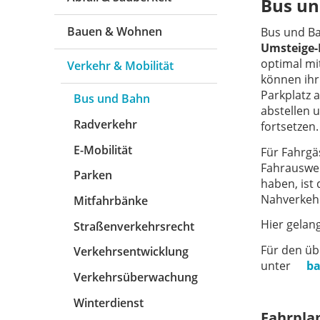
Bus un
Bauen & Wohnen
Bus und B
Umsteige-
optimal mi
Verkehr & Mobilität
können ihr
Parkplatz 
Bus und Bahn
abstellen 
Radverkehr
fortsetzen.
E-Mobilität
Für Fahrgä
Fahrauswe
Parken
haben, ist 
Nahverkehr
Mitfahrbänke
Hier gelan
Straßenverkehrsrecht
Für den üb
Verkehrsentwicklung
unter
ba
Verkehrsüberwachung
Winterdienst
Fahrpla