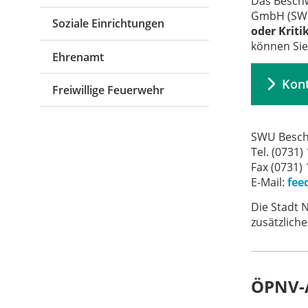
Das Besch
GmbH (SWU)
Soziale Einrichtungen
oder Krit
können Sie
Ehrenamt
Kont
Freiwillige Feuerwehr
SWU Besc
Tel. (0731)
Fax (0731)
E-Mail:
fee
Die Stadt 
zusätzlich
ÖPNV-A