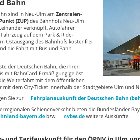
d Bahn
ahn sind in Neu-Ulm am
Zentralen-
Punkt (ZUP)
des Bahnhofs Neu-Ulm
teinander verknüpft. Autofahrer
 Fahrzeug auf dem Park & Ride-
am Ostausgang des Bahnhofs kostenfrei
und die Fahrt mit Bus und Bahn
ste der Deutschen Bahn, die ihren
is mit BahnCard-Ermäßigung gelöst
die Weiterfahrt mit dem öffentlichen
 mit dem City-Ticket innerhalb der Stadtgebiete Ulm und N
gen Sie zur
Fahrplanauskunft der Deutschen Bahn (ba
erregionalen Schienenverkehr bieten die Bundesländer B
hnland-bayern.de
bzw.
nvbw.de
weitere Auskünfte.
n- und Tarifauskunft für den ÖPNV in Ulm u