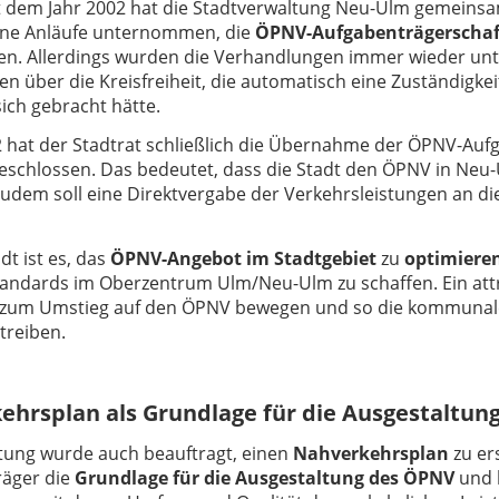
it dem Jahr 2002 hat die Stadtverwaltung Neu-Ulm gemeins
ene Anläufe unternommen, die
ÖPNV-Aufgabenträgerschaft
. Allerdings wurden die Verhandlungen immer wieder unte
en über die Kreisfreiheit, die automatisch eine Zuständigke
ich gebracht hätte.
22 hat der Stadtrat schließlich die Übernahme der ÖPNV-Au
schlossen. Das bedeutet, dass die Stadt den ÖPNV in Neu-
 Zudem soll eine Direktvergabe der Verkehrsleistungen an 
adt ist es, das
ÖPNV-Angebot im Stadtgebiet
zu
optimiere
tandards im Oberzentrum Ulm/Neu-Ulm zu schaffen. Ein att
zum Umstieg auf den ÖPNV bewegen und so die kommunale
treiben.
ehrsplan als Grundlage für die Ausgestaltun
tung wurde auch beauftragt, einen
Nahverkehrsplan
zu ers
räger die
Grundlage für die Ausgestaltung des ÖPNV
und 