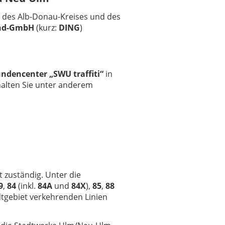
 des Alb-Donau-Kreises und des
und-GmbH
(kurz:
DING
)
ndencenter „SWU traffiti“
in
alten Sie unter anderem
 zuständig. Unter die
9
,
84
(inkl.
84A
und
84X
),
85
,
88
dtgebiet verkehrenden Linien