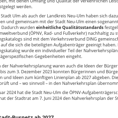
en, mit denen Umfang und Qualität der verkehrlichen Lei
stgelegt werden.
 Stadt Ulm als auch der Landkreis Neu-Ulm haben sich dazu
en und gemeinsam mit der Stadt Neu-Ulm einen sogenannt
n. Dadurch wurden
einheitliche Qualitätsstandards
festge
weltverbund (ÖPNV, Rad- und Fußverkehr) nachhaltig zu s
gskatalogs sind mit dem Verkehrsverbund DING gemeinschaf
 auf die sich die beteiligten Aufgabenträger geeinigt hab
skatalog wurde ein individueller Teil der Nahverkehrspläne 
ägerspezifischen Gegebenheiten eingeht.
der Nahverkehrsplanung waren auch die Ideen der Bürgers
is zum 3. Dezember 2023 konnten Bürgerinnen und Bürger 
 und Ideen zum künftigen Linienplan ab 2027 abgeben. Die
rüft und – wo sinnvoll – in den Nahverkehrsplan übernom
uar 2024 hat die Stadt Neu-Ulm die ÖPNV-Aufgabenträgers
hat der Stadtrat am 7. Juni 2024 den Nahverkehrsplan der 
tadt-Busnetz ab 2027