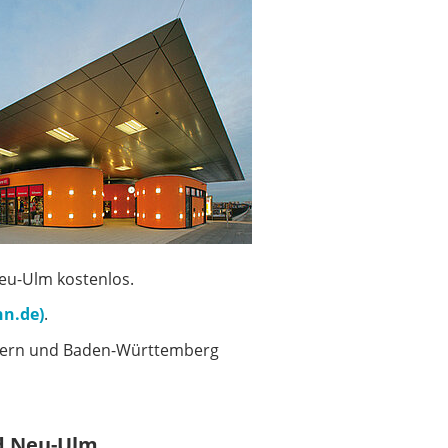
eu-Ulm kostenlos.
hn.de)
.
ayern und Baden-Württemberg
nd Neu-Ulm