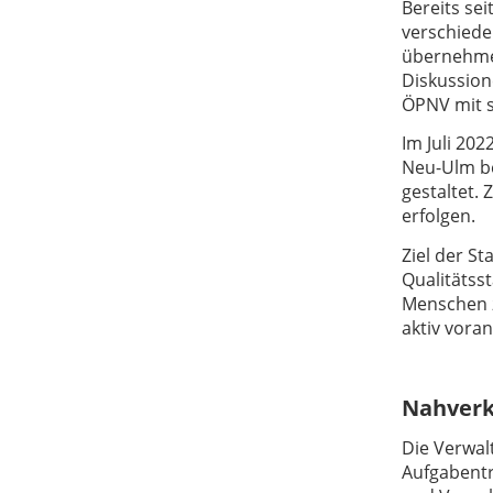
Bereits se
verschied
übernehmen
Diskussion
ÖPNV mit s
Im Juli 20
Neu-Ulm be
gestaltet.
erfolgen.
Ziel der St
Qualitätss
Menschen 
aktiv voran
Nahverk
Die Verwal
Aufgabent