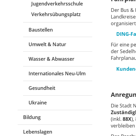
Jugendverkehrsschule
Der Bus & 
Verkehrsübungsplatz
Landkreise
organisier
Baustellen
DING-Fa
Umwelt & Natur
Für eine p
der Sedelh
Fahrplanau
Wasser & Abwasser
Kundenc
Internationales Neu-Ulm
Gesundheit
Anregun
Ukraine
Die Stadt 
Zuständigk
Bildung
(inkl.
88X
),
verbleiben
Lebenslagen