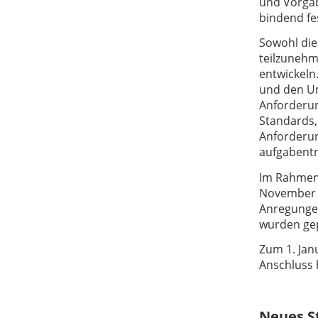
und Vorgab
bindend fe
Sowohl die
teilzunehm
entwickel
und den Um
Anforderun
Standards,
Anforderung
aufgabentr
Im Rahmen 
November b
Anregungen
wurden gep
Zum 1. Jan
Anschluss 
Neues S