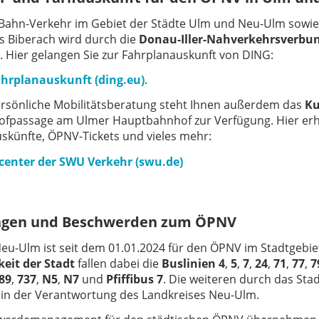
Bahn-Verkehr im Gebiet der Städte Ulm und Neu-Ulm sowie
s Biberach wird durch die
Donau-Iller-Nahverkehrsverb
t. Hier gelangen Sie zur Fahrplanauskunft von DING:
hrplanauskunft (ding.eu)
.
ersönliche Mobilitätsberatung steht Ihnen außerdem das
Ku
ofpassage am Ulmer Hauptbahnhof zur Verfügung. Hier erh
skünfte, ÖPNV-Tickets und vieles mehr:
enter der SWU Verkehr (swu.de)
gen und Beschwerden zum ÖPNV
Neu-Ulm ist seit dem 01.01.2024 für den ÖPNV im Stadtgebiet
eit der Stadt
fallen dabei die
Buslinien
4
,
5
,
7
,
24
,
71
,
77
,
7
89
,
737
,
N5
,
N7
und
Pfiffibus 7
. Die weiteren durch das Sta
 in der Verantwortung des Landkreises Neu-Ulm.