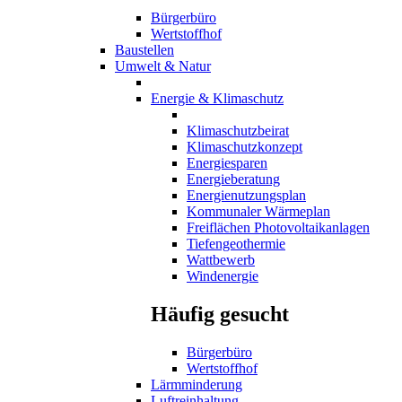
Bürgerbüro
Wertstoffhof
Baustellen
Umwelt & Natur
Energie & Klimaschutz
Klimaschutzbeirat
Klimaschutzkonzept
Energiesparen
Energieberatung
Energienutzungsplan
Kommunaler Wärmeplan
Freiflächen Photovoltaikanlagen
Tiefengeothermie
Wattbewerb
Windenergie
Häufig gesucht
Bürgerbüro
Wertstoffhof
Lärmminderung
Luftreinhaltung