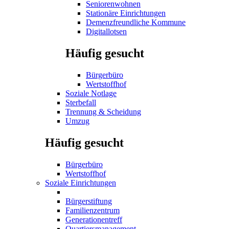
Seniorenwohnen
Stationäre Einrichtungen
Demenzfreundliche Kommune
Digitallotsen
Häufig gesucht
Bürgerbüro
Wertstoffhof
Soziale Notlage
Sterbefall
Trennung & Scheidung
Umzug
Häufig gesucht
Bürgerbüro
Wertstoffhof
Soziale Einrichtungen
Bürgerstiftung
Familienzentrum
Generationentreff
Quartiersmanagement