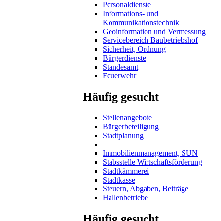
Personaldienste
Informations- und
Kommunikationstechnik
Geoinformation und Vermessung
Servicebereich Baubetriebshof
Sicherheit, Ordnung
Bürgerdienste
Standesamt
Feuerwehr
Häufig gesucht
Stellenangebote
Bürgerbeteiligung
Stadtplanung
Immobilienmanagement, SUN
Stabsstelle Wirtschaftsförderung
Stadtkämmerei
Stadtkasse
Steuern, Abgaben, Beiträge
Hallenbetriebe
Häufig gesucht