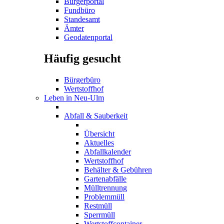
Bürgerportal
Fundbüro
Standesamt
Ämter
Geodatenportal
Häufig gesucht
Bürgerbüro
Wertstoffhof
Leben in Neu-Ulm
Abfall & Sauberkeit
Übersicht
Aktuelles
Abfallkalender
Wertstoffhof
Behälter & Gebühren
Gartenabfälle
Mülltrennung
Problemmüll
Restmüll
Sperrmüll
Wertstoffcontainer