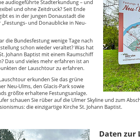
ine audiogeführte Stadterkundung – und
lexibel und ohne Zeitdruck? Seit Ende
gibt es in der jungen Donaustadt die
 „Festungs- und Donaublicke in Neu-
r die Bundesfestung wenige Tage nach
gstellung schon wieder veraltet? Was hat
 St. Johann Baptist mit einem Raumschiff
 Das und vieles mehr erfahren ist an
unkten der Lauschtour zu erfahren.
 Lauschtour erkunden Sie das grüne
r Neu-Ulms, den Glacis-Park sowie
ds größte erhaltene Festungsanlage.
er schauen Sie rüber auf die Ulmer Skyline und zum Abschl
ionismus: die einzigartige Kirche St. Johann Baptist.
Daten zur 