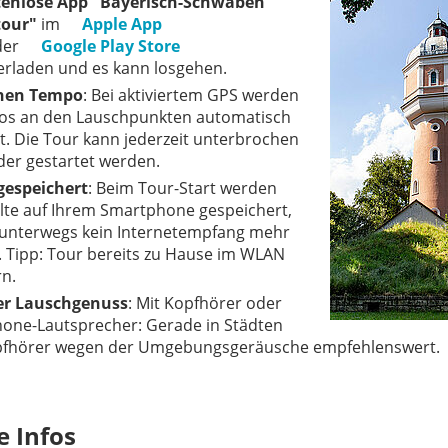
tenlose App "Bayerisch-Schwaben
tour"
im
Apple App
der
Google Play Store
erladen und es kann losgehen.
enen Tempo
: Bei aktiviertem GPS werden
ios an den Lauschpunkten automatisch
t. Die Tour kann jederzeit unterbrochen
der gestartet werden.
 gespeichert
: Beim Tour-Start werden
alte auf Ihrem Smartphone gespeichert,
 unterwegs kein Internetempfang mehr
t. Tipp: Tour bereits zu Hause im WLAN
rn.
er Lauschgenuss
: Mit Kopfhörer oder
one-Lautsprecher: Gerade in Städten
pfhörer wegen der Umgebungsgeräusche empfehlenswert.
e Infos