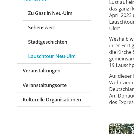
Lust auf e
das ganz f
Zu Gast in Neu-Ulm
April 2023 
Lauschtour
Sehenswert
Ulm“.
Weshalb wa
Stadtgeschichten
ihrer Ferti
die Kirche
Lauschtour Neu-Ulm
gemeinsam?
19 Lauschp
Veranstaltungen
Auf dieser
Wohnzimme
Veranstaltungsorte
Deutschlan
Am Donauuf
Kulturelle Organisationen
des Express