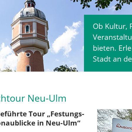
Ob Kultur,
Veranstalt
bieten. Erl
Stadt an d
chtour Neu-Ulm
eführte Tour „Festungs-
naublicke in Neu-Ulm“