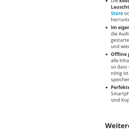
Die
kos
Lausch
Store
o
herrunt
Im eig
die Aud
gestarte
und wie
Offline
alle Inh
so dass
nötig is
speiche
Perfekt
Smartph
sind Ko
Weiter