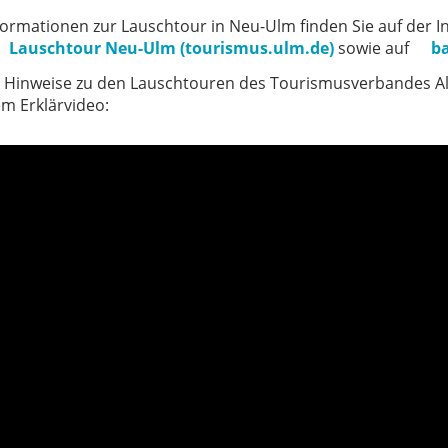
formationen zur Lauschtour in Neu-Ulm finden Sie auf der 
Lauschtour Neu-Ulm (tourismus.ulm.de)
sowie auf
b
 Hinweise zu den Lauschtouren des Tourismusverbandes Al
em Erklärvideo: