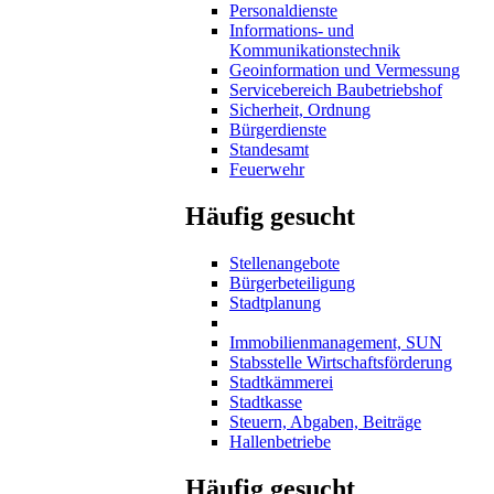
Personaldienste
Informations- und
Kommunikationstechnik
Geoinformation und Vermessung
Servicebereich Baubetriebshof
Sicherheit, Ordnung
Bürgerdienste
Standesamt
Feuerwehr
Häufig gesucht
Stellenangebote
Bürgerbeteiligung
Stadtplanung
Immobilienmanagement, SUN
Stabsstelle Wirtschaftsförderung
Stadtkämmerei
Stadtkasse
Steuern, Abgaben, Beiträge
Hallenbetriebe
Häufig gesucht