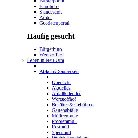
Bürgerportal
Fundbüro
Standesamt
Ämter
Geodatenportal
Häufig gesucht
Bürgerbüro
Wertstoffhof
Leben in Neu-Ulm
Abfall & Sauberkeit
Übersicht
Aktuelles
Abfallkalender
Wertstoffhof
Behälter & Gebühren
Gartenabfälle
Mülltrennung
Problemmüll
Restmüll
Sperrmüll
Wertstoffcontainer