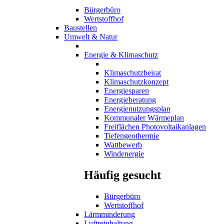
Bürgerbüro
Wertstoffhof
Baustellen
Umwelt & Natur
Energie & Klimaschutz
Klimaschutzbeirat
Klimaschutzkonzept
Energiesparen
Energieberatung
Energienutzungsplan
Kommunaler Wärmeplan
Freiflächen Photovoltaikanlagen
Tiefengeothermie
Wattbewerb
Windenergie
Häufig gesucht
Bürgerbüro
Wertstoffhof
Lärmminderung
Luftreinhaltung