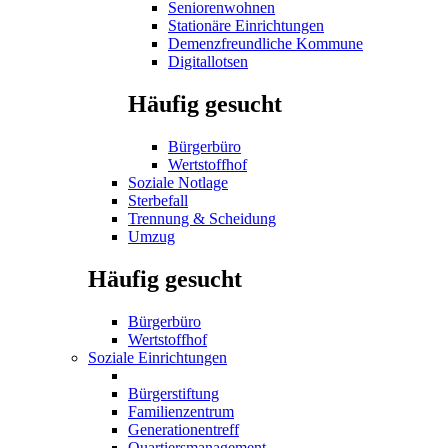
Seniorenwohnen
Stationäre Einrichtungen
Demenzfreundliche Kommune
Digitallotsen
Häufig gesucht
Bürgerbüro
Wertstoffhof
Soziale Notlage
Sterbefall
Trennung & Scheidung
Umzug
Häufig gesucht
Bürgerbüro
Wertstoffhof
Soziale Einrichtungen
Bürgerstiftung
Familienzentrum
Generationentreff
Quartiersmanagement