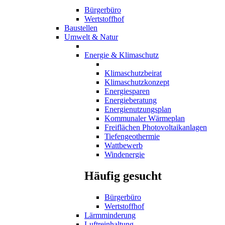
Bürgerbüro
Wertstoffhof
Baustellen
Umwelt & Natur
Energie & Klimaschutz
Klimaschutzbeirat
Klimaschutzkonzept
Energiesparen
Energieberatung
Energienutzungsplan
Kommunaler Wärmeplan
Freiflächen Photovoltaikanlagen
Tiefengeothermie
Wattbewerb
Windenergie
Häufig gesucht
Bürgerbüro
Wertstoffhof
Lärmminderung
Luftreinhaltung