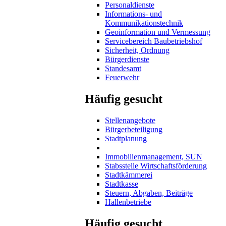
Personaldienste
Informations- und
Kommunikationstechnik
Geoinformation und Vermessung
Servicebereich Baubetriebshof
Sicherheit, Ordnung
Bürgerdienste
Standesamt
Feuerwehr
Häufig gesucht
Stellenangebote
Bürgerbeteiligung
Stadtplanung
Immobilienmanagement, SUN
Stabsstelle Wirtschaftsförderung
Stadtkämmerei
Stadtkasse
Steuern, Abgaben, Beiträge
Hallenbetriebe
Häufig gesucht