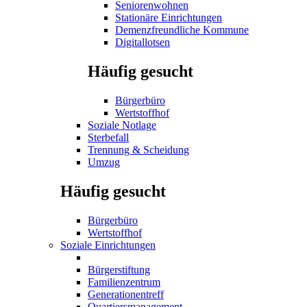
Seniorenwohnen
Stationäre Einrichtungen
Demenzfreundliche Kommune
Digitallotsen
Häufig gesucht
Bürgerbüro
Wertstoffhof
Soziale Notlage
Sterbefall
Trennung & Scheidung
Umzug
Häufig gesucht
Bürgerbüro
Wertstoffhof
Soziale Einrichtungen
Bürgerstiftung
Familienzentrum
Generationentreff
Quartiersmanagement