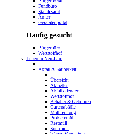
Bürgerportal
Fundbüro
Standesamt
Ämter
Geodatenportal
Häufig gesucht
Bürgerbüro
Wertstoffhof
Leben in Neu-Ulm
Abfall & Sauberkeit
Übersicht
Aktuelles
Abfallkalender
Wertstoffhof
Behälter & Gebühren
Gartenabfälle
Mülltrennung
Problemmüll
Restmüll
Sperrmüll
Wertstoffcontainer