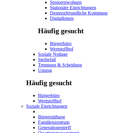
Seniorenwohnen
Stationäre Einrichtungen
Demenzfreundliche Kommune
Digitallotsen
Häufig gesucht
Bürgerbüro
Wertstoffhof
Soziale Notlage
Sterbefall
Trennung & Scheidung
Umzug
Häufig gesucht
Bürgerbüro
Wertstoffhof
Soziale Einrichtungen
Bürgerstiftung
Familienzentrum
Generationentreff
Quartiersmanagement