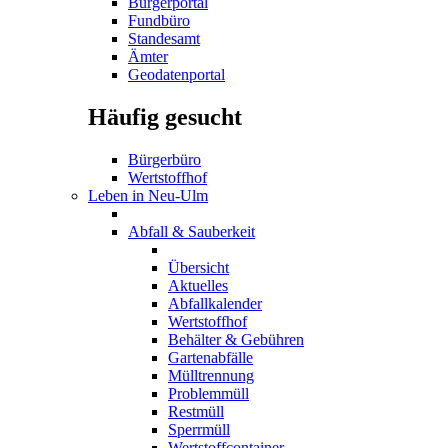
Bürgerportal
Fundbüro
Standesamt
Ämter
Geodatenportal
Häufig gesucht
Bürgerbüro
Wertstoffhof
Leben in Neu-Ulm
Abfall & Sauberkeit
Übersicht
Aktuelles
Abfallkalender
Wertstoffhof
Behälter & Gebühren
Gartenabfälle
Mülltrennung
Problemmüll
Restmüll
Sperrmüll
Wertstoffcontainer