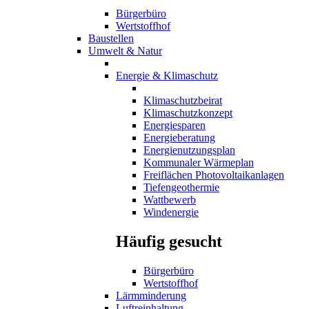
Bürgerbüro
Wertstoffhof
Baustellen
Umwelt & Natur
Energie & Klimaschutz
Klimaschutzbeirat
Klimaschutzkonzept
Energiesparen
Energieberatung
Energienutzungsplan
Kommunaler Wärmeplan
Freiflächen Photovoltaikanlagen
Tiefengeothermie
Wattbewerb
Windenergie
Häufig gesucht
Bürgerbüro
Wertstoffhof
Lärmminderung
Luftreinhaltung