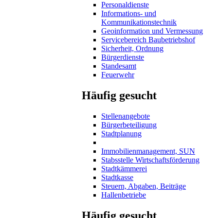
Personaldienste
Informations- und
Kommunikationstechnik
Geoinformation und Vermessung
Servicebereich Baubetriebshof
Sicherheit, Ordnung
Bürgerdienste
Standesamt
Feuerwehr
Häufig gesucht
Stellenangebote
Bürgerbeteiligung
Stadtplanung
Immobilienmanagement, SUN
Stabsstelle Wirtschaftsförderung
Stadtkämmerei
Stadtkasse
Steuern, Abgaben, Beiträge
Hallenbetriebe
Häufig gesucht