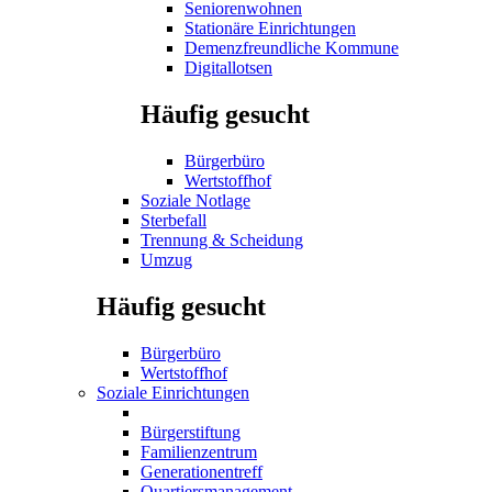
Seniorenwohnen
Stationäre Einrichtungen
Demenzfreundliche Kommune
Digitallotsen
Häufig gesucht
Bürgerbüro
Wertstoffhof
Soziale Notlage
Sterbefall
Trennung & Scheidung
Umzug
Häufig gesucht
Bürgerbüro
Wertstoffhof
Soziale Einrichtungen
Bürgerstiftung
Familienzentrum
Generationentreff
Quartiersmanagement