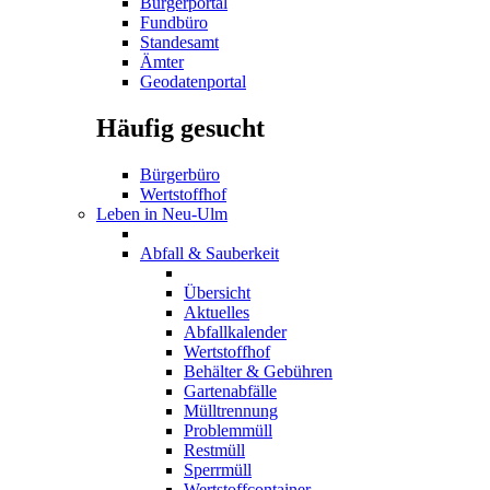
Bürgerportal
Fundbüro
Standesamt
Ämter
Geodatenportal
Häufig gesucht
Bürgerbüro
Wertstoffhof
Leben in Neu-Ulm
Abfall & Sauberkeit
Übersicht
Aktuelles
Abfallkalender
Wertstoffhof
Behälter & Gebühren
Gartenabfälle
Mülltrennung
Problemmüll
Restmüll
Sperrmüll
Wertstoffcontainer