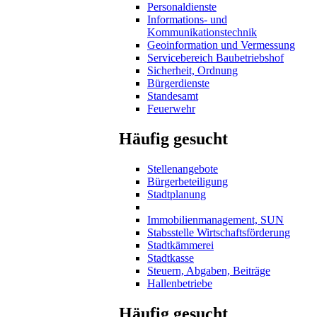
Personaldienste
Informations- und
Kommunikationstechnik
Geoinformation und Vermessung
Servicebereich Baubetriebshof
Sicherheit, Ordnung
Bürgerdienste
Standesamt
Feuerwehr
Häufig gesucht
Stellenangebote
Bürgerbeteiligung
Stadtplanung
Immobilienmanagement, SUN
Stabsstelle Wirtschaftsförderung
Stadtkämmerei
Stadtkasse
Steuern, Abgaben, Beiträge
Hallenbetriebe
Häufig gesucht