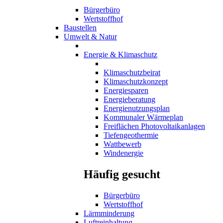
Bürgerbüro
Wertstoffhof
Baustellen
Umwelt & Natur
Energie & Klimaschutz
Klimaschutzbeirat
Klimaschutzkonzept
Energiesparen
Energieberatung
Energienutzungsplan
Kommunaler Wärmeplan
Freiflächen Photovoltaikanlagen
Tiefengeothermie
Wattbewerb
Windenergie
Häufig gesucht
Bürgerbüro
Wertstoffhof
Lärmminderung
Luftreinhaltung