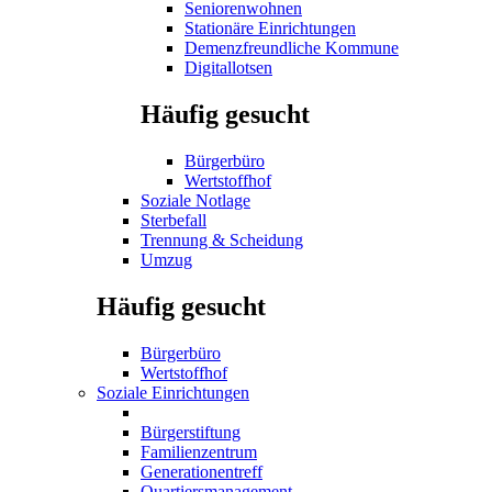
Seniorenwohnen
Stationäre Einrichtungen
Demenzfreundliche Kommune
Digitallotsen
Häufig gesucht
Bürgerbüro
Wertstoffhof
Soziale Notlage
Sterbefall
Trennung & Scheidung
Umzug
Häufig gesucht
Bürgerbüro
Wertstoffhof
Soziale Einrichtungen
Bürgerstiftung
Familienzentrum
Generationentreff
Quartiersmanagement