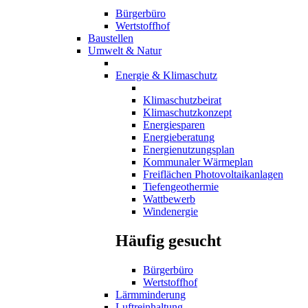
Bürgerbüro
Wertstoffhof
Baustellen
Umwelt & Natur
Energie & Klimaschutz
Klimaschutzbeirat
Klimaschutzkonzept
Energiesparen
Energieberatung
Energienutzungsplan
Kommunaler Wärmeplan
Freiflächen Photovoltaikanlagen
Tiefengeothermie
Wattbewerb
Windenergie
Häufig gesucht
Bürgerbüro
Wertstoffhof
Lärmminderung
Luftreinhaltung