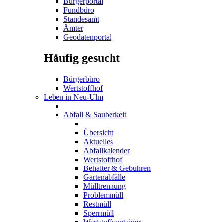
Bürgerportal
Fundbüro
Standesamt
Ämter
Geodatenportal
Häufig gesucht
Bürgerbüro
Wertstoffhof
Leben in Neu-Ulm
Abfall & Sauberkeit
Übersicht
Aktuelles
Abfallkalender
Wertstoffhof
Behälter & Gebühren
Gartenabfälle
Mülltrennung
Problemmüll
Restmüll
Sperrmüll
Wertstoffcontainer