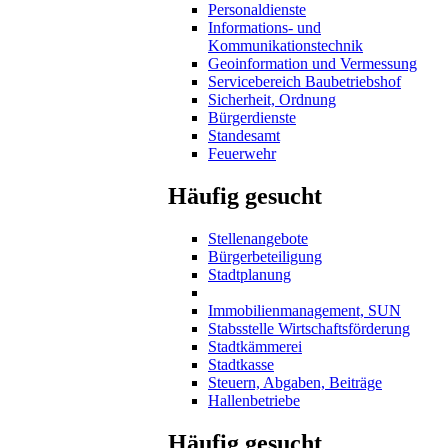
Personaldienste
Informations- und
Kommunikationstechnik
Geoinformation und Vermessung
Servicebereich Baubetriebshof
Sicherheit, Ordnung
Bürgerdienste
Standesamt
Feuerwehr
Häufig gesucht
Stellenangebote
Bürgerbeteiligung
Stadtplanung
Immobilienmanagement, SUN
Stabsstelle Wirtschaftsförderung
Stadtkämmerei
Stadtkasse
Steuern, Abgaben, Beiträge
Hallenbetriebe
Häufig gesucht