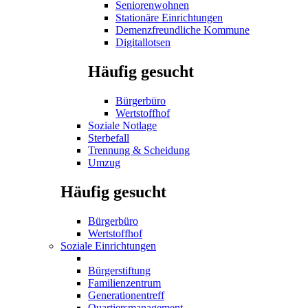
Seniorenwohnen
Stationäre Einrichtungen
Demenzfreundliche Kommune
Digitallotsen
Häufig gesucht
Bürgerbüro
Wertstoffhof
Soziale Notlage
Sterbefall
Trennung & Scheidung
Umzug
Häufig gesucht
Bürgerbüro
Wertstoffhof
Soziale Einrichtungen
Bürgerstiftung
Familienzentrum
Generationentreff
Quartiersmanagement