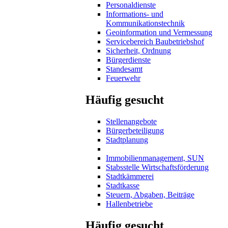
Personaldienste
Informations- und
Kommunikationstechnik
Geoinformation und Vermessung
Servicebereich Baubetriebshof
Sicherheit, Ordnung
Bürgerdienste
Standesamt
Feuerwehr
Häufig gesucht
Stellenangebote
Bürgerbeteiligung
Stadtplanung
Immobilienmanagement, SUN
Stabsstelle Wirtschaftsförderung
Stadtkämmerei
Stadtkasse
Steuern, Abgaben, Beiträge
Hallenbetriebe
Häufig gesucht