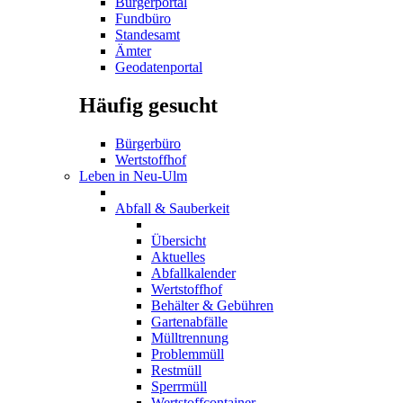
Bürgerportal
Fundbüro
Standesamt
Ämter
Geodatenportal
Häufig gesucht
Bürgerbüro
Wertstoffhof
Leben in Neu-Ulm
Abfall & Sauberkeit
Übersicht
Aktuelles
Abfallkalender
Wertstoffhof
Behälter & Gebühren
Gartenabfälle
Mülltrennung
Problemmüll
Restmüll
Sperrmüll
Wertstoffcontainer