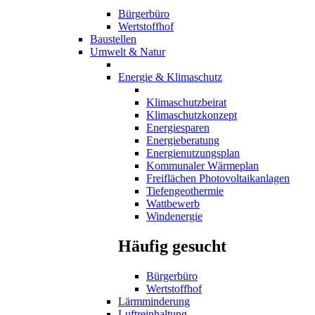
Bürgerbüro
Wertstoffhof
Baustellen
Umwelt & Natur
Energie & Klimaschutz
Klimaschutzbeirat
Klimaschutzkonzept
Energiesparen
Energieberatung
Energienutzungsplan
Kommunaler Wärmeplan
Freiflächen Photovoltaikanlagen
Tiefengeothermie
Wattbewerb
Windenergie
Häufig gesucht
Bürgerbüro
Wertstoffhof
Lärmminderung
Luftreinhaltung