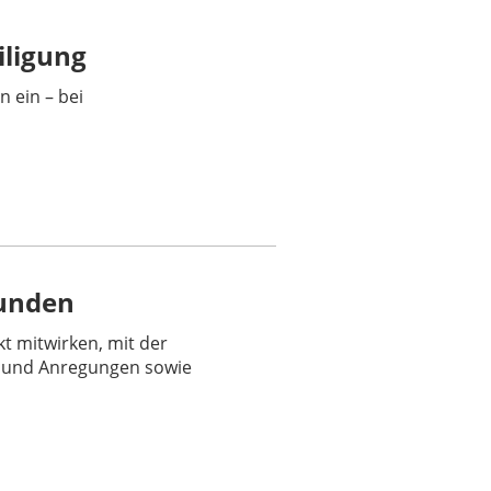
iligung
n ein – bei
unden
 mitwirken, mit der
 und Anregungen sowie