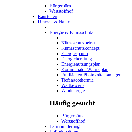
Bürgerbüro
Wertstoffhof
Baustellen
Umwelt & Natur
Energie & Klimaschutz
Klimaschutzbeirat
Klimaschutzkonzept
Energiesparen
Energieberatung
Energienutzungsplan
Kommunaler Wärmeplan
Freiflächen Photovoltaikanlagen
Tiefengeothermie
Wattbewerb
Windenergie
Häufig gesucht
Bürgerbüro
Wertstoffhof
Lärmminderung
Luftreinhaltung