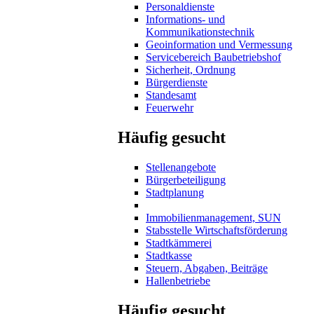
Personaldienste
Informations- und
Kommunikationstechnik
Geoinformation und Vermessung
Servicebereich Baubetriebshof
Sicherheit, Ordnung
Bürgerdienste
Standesamt
Feuerwehr
Häufig gesucht
Stellenangebote
Bürgerbeteiligung
Stadtplanung
Immobilienmanagement, SUN
Stabsstelle Wirtschaftsförderung
Stadtkämmerei
Stadtkasse
Steuern, Abgaben, Beiträge
Hallenbetriebe
Häufig gesucht