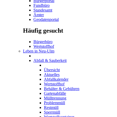
Bürgerportal
Fundbüro
Standesamt
Ämter
Geodatenportal
Häufig gesucht
Bürgerbüro
Wertstoffhof
Leben in Neu-Ulm
Abfall & Sauberkeit
Übersicht
Aktuelles
Abfallkalender
Wertstoffhof
Behälter & Gebühren
Gartenabfälle
Mülltrennung
Problemmüll
Restmüll
Sperrmüll
Wertstoffcontainer