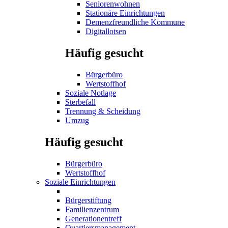
Seniorenwohnen
Stationäre Einrichtungen
Demenzfreundliche Kommune
Digitallotsen
Häufig gesucht
Bürgerbüro
Wertstoffhof
Soziale Notlage
Sterbefall
Trennung & Scheidung
Umzug
Häufig gesucht
Bürgerbüro
Wertstoffhof
Soziale Einrichtungen
Bürgerstiftung
Familienzentrum
Generationentreff
Quartiersmanagement