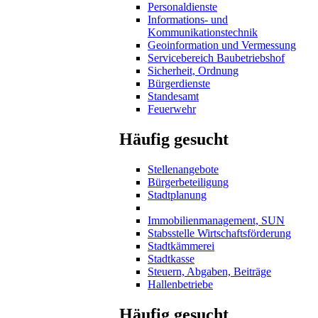
Personaldienste
Informations- und
Kommunikationstechnik
Geoinformation und Vermessung
Servicebereich Baubetriebshof
Sicherheit, Ordnung
Bürgerdienste
Standesamt
Feuerwehr
Häufig gesucht
Stellenangebote
Bürgerbeteiligung
Stadtplanung
Immobilienmanagement, SUN
Stabsstelle Wirtschaftsförderung
Stadtkämmerei
Stadtkasse
Steuern, Abgaben, Beiträge
Hallenbetriebe
Häufig gesucht