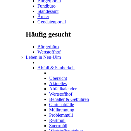
Bürgerportal
Fundbüro
Standesamt
Ämter
Geodatenportal
Häufig gesucht
Bürgerbüro
Wertstoffhof
Leben in Neu-Ulm
Abfall & Sauberkeit
Übersicht
Aktuelles
Abfallkalender
Wertstoffhof
Behälter & Gebühren
Gartenabfälle
Mülltrennung
Problemmüll
Restmüll
Sperrmüll
Wertstoffcontainer