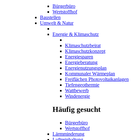
Bürgerbüro
Wertstoffhof
Baustellen
Umwelt & Natur
Energie & Klimaschutz
Klimaschutzbeirat
Klimaschutzkonzept
Energiesparen
Energieberatung
Energienutzungsplan
Kommunaler Wärmeplan
Freiflächen Photovoltaikanlagen
Tiefengeothermie
Wattbewerb
Windenergie
Häufig gesucht
Bürgerbüro
Wertstoffhof
Lärmminderung
Luftreinhaltung