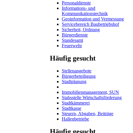
Personaldienste
Informations- und
Kommunikationstechnik
Geoinformation und Vermessung
Servicebereich Baubetriebshof
Sicherheit, Ordnung
Bürgerdienste
Standesamt
Feuerwehr
Häufig gesucht
Stellenangebote
Bürgerbeteiligung
Stadtplanung
Immobilienmanagement, SUN
Stabsstelle Wirtschaftsförderung
Stadtkämmerei
Stadtkasse
Steuern, Abgaben, Beiträge
Hallenbetriebe
Häufig gesucht