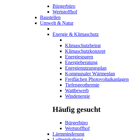
Bürgerbüro
Wertstoffhof
Baustellen
Umwelt & Natur
Energie & Klimaschutz
Klimaschutzbeirat
Klimaschutzkonzept
Energiesparen
Energieberatung
Energienutzungsplan
Kommunaler Wärmeplan
Freiflächen Photovoltaikanlagen
Tiefengeothermie
Wattbewerb
Windenergie
Häufig gesucht
Bürgerbüro
Wertstoffhof
Lärmminderung
Luftreinhaltung