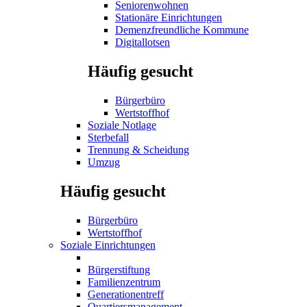
Seniorenwohnen
Stationäre Einrichtungen
Demenzfreundliche Kommune
Digitallotsen
Häufig gesucht
Bürgerbüro
Wertstoffhof
Soziale Notlage
Sterbefall
Trennung & Scheidung
Umzug
Häufig gesucht
Bürgerbüro
Wertstoffhof
Soziale Einrichtungen
Bürgerstiftung
Familienzentrum
Generationentreff
Quartiersmanagement