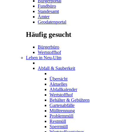
Bürgerportal
Fundbüro
Standesamt
Ämter
Geodatenportal
Häufig gesucht
Bürgerbüro
Wertstoffhof
Leben in Neu-Ulm
Abfall & Sauberkeit
Übersicht
Aktuelles
Abfallkalender
Wertstoffhof
Behälter & Gebühren
Gartenabfälle
Mülltrennung
Problemmüll
Restmüll
Sperrmüll
Wertstoffcontainer