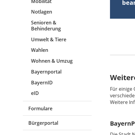
Mobilität
bea
Notlagen
Senioren &
Behinderung
Umwelt & Tiere
Wahlen
Wohnen & Umzug
Bayernportal
Weiter
BayernID
Für einige 
eID
verschiede
Weitere In
Formulare
BayernP
Bürgerportal
Die Stadt 