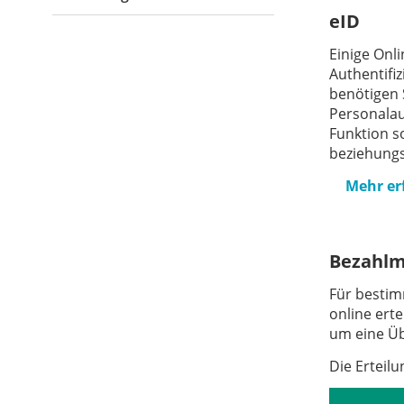
eID
Einige Onl
Authentifiz
benötigen 
Personalaus
Funktion s
beziehung
Mehr er
Bezahlm
Für bestim
online ert
um eine Ü
Die Erteil