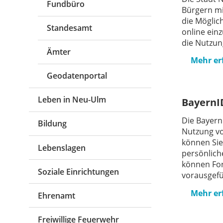
Fundbüro
Bürgern mi
die Möglich
Standesamt
online einz
die Nutzun
Ämter
Mehr er
Geodatenportal
Leben in Neu-Ulm
BayernI
Die BayernI
Bildung
Nutzung vo
können Sie 
Lebenslagen
persönlich
können For
Soziale Einrichtungen
vorausgefü
Mehr er
Ehrenamt
Freiwillige Feuerwehr