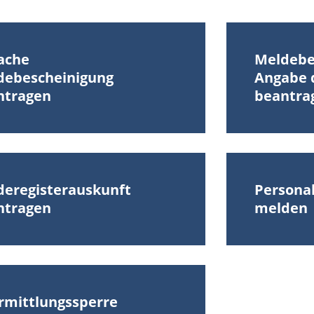
fache
Meldebe
debescheinigung
Angabe 
ntragen
beantra
deregisterauskunft
Personal
ntragen
melden
rmittlungssperre