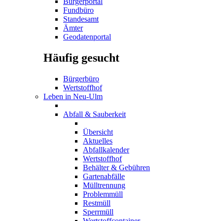
Bürgerportal
Fundbüro
Standesamt
Ämter
Geodatenportal
Häufig gesucht
Bürgerbüro
Wertstoffhof
Leben in Neu-Ulm
Abfall & Sauberkeit
Übersicht
Aktuelles
Abfallkalender
Wertstoffhof
Behälter & Gebühren
Gartenabfälle
Mülltrennung
Problemmüll
Restmüll
Sperrmüll
Wertstoffcontainer