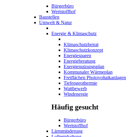
Bürgerbüro
Wertstoffhof
Baustellen
Umwelt & Natur
Energie & Klimaschutz
Klimaschutzbeirat
Klimaschutzkonzept
Energiesparen
Energieberatung
Energienutzungsplan
Kommunaler Wärmeplan
Freiflächen Photovoltaikanlagen
Tiefengeothermie
Wattbewerb
Windenergie
Häufig gesucht
Bürgerbüro
Wertstoffhof
Lärmminderung
Luftreinhaltung