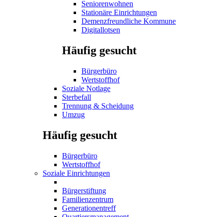
Seniorenwohnen
Stationäre Einrichtungen
Demenzfreundliche Kommune
Digitallotsen
Häufig gesucht
Bürgerbüro
Wertstoffhof
Soziale Notlage
Sterbefall
Trennung & Scheidung
Umzug
Häufig gesucht
Bürgerbüro
Wertstoffhof
Soziale Einrichtungen
Bürgerstiftung
Familienzentrum
Generationentreff
Quartiersmanagement