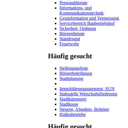
Personaldienste
Informations- und
Kommunikationstechnik
Geoinformation und Vermessung
Servicebereich Baubetriebshof
Sicherheit, Ordnung
Bürgerdienste
Standesamt
Feuerwehr
Häufig gesucht
Stellenangebote
Bürgerbeteiligung
Stadtplanung
Immobilienmanagement, SUN
Stabsstelle Wirtschaftsförderung
Stadtkämmerei
Stadtkasse
Steuern, Abgaben, Beiträge
Hallenbetriebe
Häufig gesucht