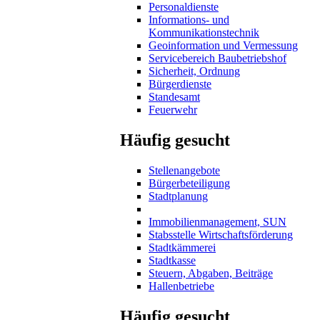
Personaldienste
Informations- und
Kommunikationstechnik
Geoinformation und Vermessung
Servicebereich Baubetriebshof
Sicherheit, Ordnung
Bürgerdienste
Standesamt
Feuerwehr
Häufig gesucht
Stellenangebote
Bürgerbeteiligung
Stadtplanung
Immobilienmanagement, SUN
Stabsstelle Wirtschaftsförderung
Stadtkämmerei
Stadtkasse
Steuern, Abgaben, Beiträge
Hallenbetriebe
Häufig gesucht