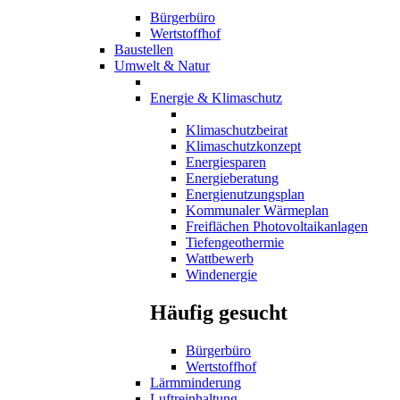
Bürgerbüro
Wertstoffhof
Baustellen
Umwelt & Natur
Energie & Klimaschutz
Klimaschutzbeirat
Klimaschutzkonzept
Energiesparen
Energieberatung
Energienutzungsplan
Kommunaler Wärmeplan
Freiflächen Photovoltaikanlagen
Tiefengeothermie
Wattbewerb
Windenergie
Häufig gesucht
Bürgerbüro
Wertstoffhof
Lärmminderung
Luftreinhaltung