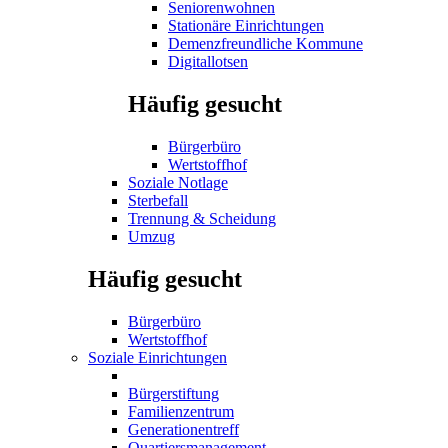
Seniorenwohnen
Stationäre Einrichtungen
Demenzfreundliche Kommune
Digitallotsen
Häufig gesucht
Bürgerbüro
Wertstoffhof
Soziale Notlage
Sterbefall
Trennung & Scheidung
Umzug
Häufig gesucht
Bürgerbüro
Wertstoffhof
Soziale Einrichtungen
Bürgerstiftung
Familienzentrum
Generationentreff
Quartiersmanagement