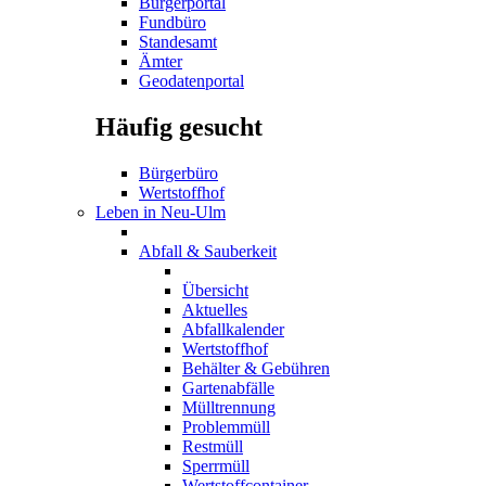
Bürgerportal
Fundbüro
Standesamt
Ämter
Geodatenportal
Häufig gesucht
Bürgerbüro
Wertstoffhof
Leben in Neu-Ulm
Abfall & Sauberkeit
Übersicht
Aktuelles
Abfallkalender
Wertstoffhof
Behälter & Gebühren
Gartenabfälle
Mülltrennung
Problemmüll
Restmüll
Sperrmüll
Wertstoffcontainer