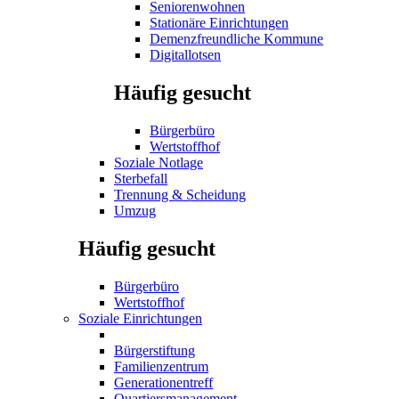
Seniorenwohnen
Stationäre Einrichtungen
Demenzfreundliche Kommune
Digitallotsen
Häufig gesucht
Bürgerbüro
Wertstoffhof
Soziale Notlage
Sterbefall
Trennung & Scheidung
Umzug
Häufig gesucht
Bürgerbüro
Wertstoffhof
Soziale Einrichtungen
Bürgerstiftung
Familienzentrum
Generationentreff
Quartiersmanagement