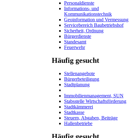
Personaldienste
Informations- und
Kommunikationstechnik
Geoinformation und Vermessung
Servicebereich Baubetriebshof
Sicherheit, Ordnung
Bürgerdienste
Standesamt
Feuerwehr
Häufig gesucht
Stellenangebote
Bürgerbeteiligung
Stadtplanung
Immobilienmanagement, SUN
Stabsstelle Wirtschaftsförderung
Stadtkämmerei
Stadtkasse
Steuern, Abgaben, Beiträge
Hallenbetriebe
Häufig gesucht