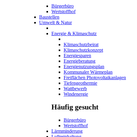
Bürgerbüro
Wertstoffhof
Baustellen
Umwelt & Natur
Energie & Klimaschutz
Klimaschutzbeirat
Klimaschutzkonzept
Energiesparen
Energieberatung
Energienutzungsplan
Kommunaler Wärmeplan
Freiflächen Photovoltaikanlagen
Tiefengeothermie
Wattbewerb
Windenergie
Häufig gesucht
Bürgerbüro
Wertstoffhof
Lärmminderung
Luftreinhaltung