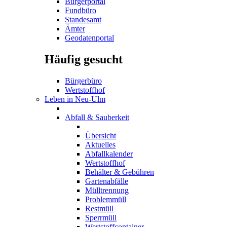
Bürgerportal
Fundbüro
Standesamt
Ämter
Geodatenportal
Häufig gesucht
Bürgerbüro
Wertstoffhof
Leben in Neu-Ulm
Abfall & Sauberkeit
Übersicht
Aktuelles
Abfallkalender
Wertstoffhof
Behälter & Gebühren
Gartenabfälle
Mülltrennung
Problemmüll
Restmüll
Sperrmüll
Wertstoffcontainer