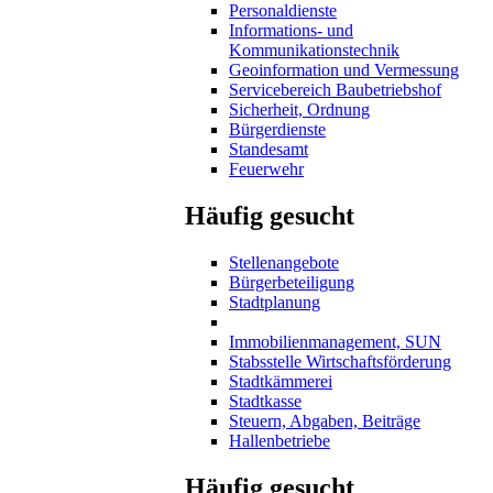
Personaldienste
Informations- und
Kommunikationstechnik
Geoinformation und Vermessung
Servicebereich Baubetriebshof
Sicherheit, Ordnung
Bürgerdienste
Standesamt
Feuerwehr
Häufig gesucht
Stellenangebote
Bürgerbeteiligung
Stadtplanung
Immobilienmanagement, SUN
Stabsstelle Wirtschaftsförderung
Stadtkämmerei
Stadtkasse
Steuern, Abgaben, Beiträge
Hallenbetriebe
Häufig gesucht