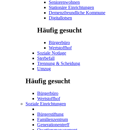
Seniorenwohnen
Stationäre Einrichtungen
Demenzfreundliche Kommune
Digitallotsen
Häufig gesucht
Bürgerbüro
Wertstoffhof
Soziale Notlage
Sterbefall
Trennung & Scheidung
Umzug
Häufig gesucht
Bürgerbüro
Wertstoffhof
Soziale Einrichtungen
Bürgerstiftung
Familienzentrum
Generationentreff
Quartiersmanagement