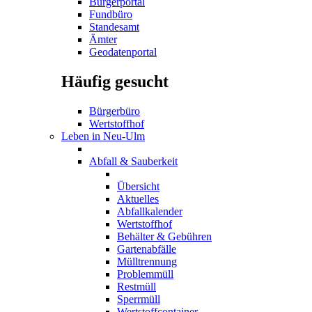
Bürgerportal
Fundbüro
Standesamt
Ämter
Geodatenportal
Häufig gesucht
Bürgerbüro
Wertstoffhof
Leben in Neu-Ulm
Abfall & Sauberkeit
Übersicht
Aktuelles
Abfallkalender
Wertstoffhof
Behälter & Gebühren
Gartenabfälle
Mülltrennung
Problemmüll
Restmüll
Sperrmüll
Wertstoffcontainer