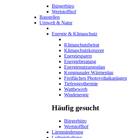
Bürgerbüro
Wertstoffhof
Baustellen
Umwelt & Natur
Energie & Klimaschutz
Klimaschutzbeirat
Klimaschutzkonzept
Energiesparen
Energieberatung
Energienutzungsplan
Kommunaler Wärmeplan
Freiflächen Photovoltaikanlagen
Tiefengeothermie
Wattbewerb
Windenergie
Häufig gesucht
Bürgerbüro
Wertstoffhof
Lärmminderung
Luftreinhaltung