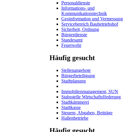
Personaldienste
Informations- und
Kommunikationstechnik
Geoinformation und Vermessung
Servicebereich Baubetriebshof
Sicherheit, Ordnung
Bürgerdienste
Standesamt
Feuerwehr
Häufig gesucht
Stellenangebote
Bürgerbeteiligung
Stadtplanung
Immobilienmanagement, SUN
Stabsstelle Wirtschaftsförderung
Stadtkämmerei
Stadtkasse
Steuern, Abgaben, Beiträge
Hallenbetriebe
Häufig gesucht