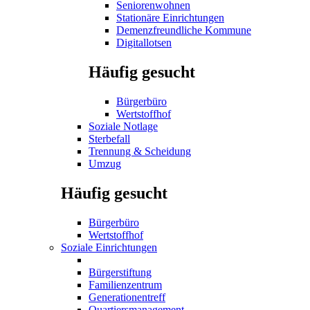
Seniorenwohnen
Stationäre Einrichtungen
Demenzfreundliche Kommune
Digitallotsen
Häufig gesucht
Bürgerbüro
Wertstoffhof
Soziale Notlage
Sterbefall
Trennung & Scheidung
Umzug
Häufig gesucht
Bürgerbüro
Wertstoffhof
Soziale Einrichtungen
Bürgerstiftung
Familienzentrum
Generationentreff
Quartiersmanagement