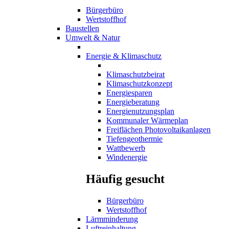
Bürgerbüro
Wertstoffhof
Baustellen
Umwelt & Natur
Energie & Klimaschutz
Klimaschutzbeirat
Klimaschutzkonzept
Energiesparen
Energieberatung
Energienutzungsplan
Kommunaler Wärmeplan
Freiflächen Photovoltaikanlagen
Tiefengeothermie
Wattbewerb
Windenergie
Häufig gesucht
Bürgerbüro
Wertstoffhof
Lärmminderung
Luftreinhaltung