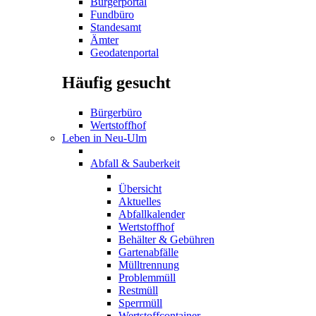
Bürgerportal
Fundbüro
Standesamt
Ämter
Geodatenportal
Häufig gesucht
Bürgerbüro
Wertstoffhof
Leben in Neu-Ulm
Abfall & Sauberkeit
Übersicht
Aktuelles
Abfallkalender
Wertstoffhof
Behälter & Gebühren
Gartenabfälle
Mülltrennung
Problemmüll
Restmüll
Sperrmüll
Wertstoffcontainer