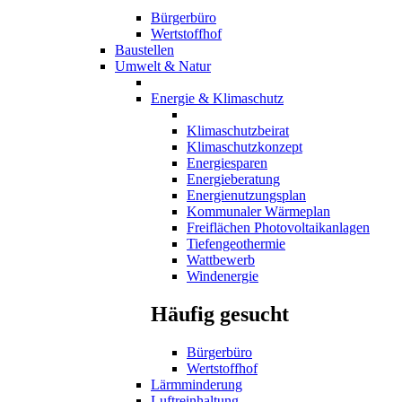
Bürgerbüro
Wertstoffhof
Baustellen
Umwelt & Natur
Energie & Klimaschutz
Klimaschutzbeirat
Klimaschutzkonzept
Energiesparen
Energieberatung
Energienutzungsplan
Kommunaler Wärmeplan
Freiflächen Photovoltaikanlagen
Tiefengeothermie
Wattbewerb
Windenergie
Häufig gesucht
Bürgerbüro
Wertstoffhof
Lärmminderung
Luftreinhaltung