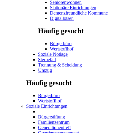
Seniorenwohnen
Stationäre Einrichtungen
Demenzfreundliche Kommune
Digitallotsen
Häufig gesucht
Bürgerbüro
Wertstoffhof
Soziale Notlage
Sterbefall
Trennung & Scheidung
Umzug
Häufig gesucht
Bürgerbüro
Wertstoffhof
Soziale Einrichtungen
Bürgerstiftung
Familienzentrum
Generationentreff
Quartiersmanagement