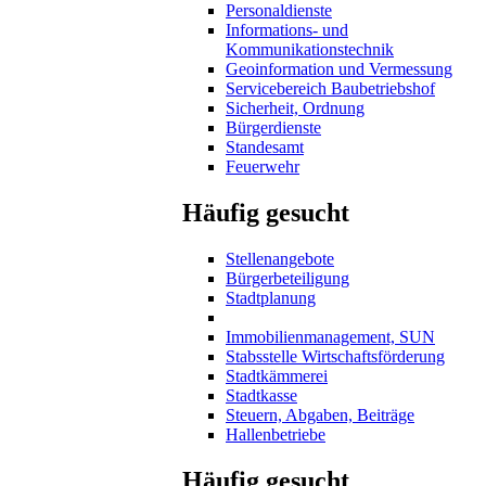
Personaldienste
Informations- und
Kommunikationstechnik
Geoinformation und Vermessung
Servicebereich Baubetriebshof
Sicherheit, Ordnung
Bürgerdienste
Standesamt
Feuerwehr
Häufig gesucht
Stellenangebote
Bürgerbeteiligung
Stadtplanung
Immobilienmanagement, SUN
Stabsstelle Wirtschaftsförderung
Stadtkämmerei
Stadtkasse
Steuern, Abgaben, Beiträge
Hallenbetriebe
Häufig gesucht