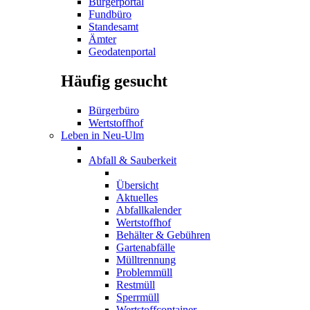
Bürgerportal
Fundbüro
Standesamt
Ämter
Geodatenportal
Häufig gesucht
Bürgerbüro
Wertstoffhof
Leben in Neu-Ulm
Abfall & Sauberkeit
Übersicht
Aktuelles
Abfallkalender
Wertstoffhof
Behälter & Gebühren
Gartenabfälle
Mülltrennung
Problemmüll
Restmüll
Sperrmüll
Wertstoffcontainer