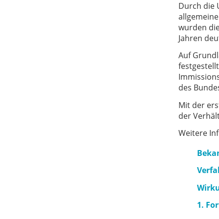
Durch die 
allgemeine
wurden die
Jahren deut
Auf Grundl
festgestel
Immissions
des Bundes
Mit der er
der Verhäl
Weitere In
Bekan
Verfa
Wirku
1. Fo