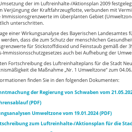
Umsetzung der im Luftreinhalte-/Aktionsplan 2009 festge
n Verjüngung der Kraftfahrzeugflotte, verbunden mit Verm
 Immissionsgrenzwerte im überplanten Gebiet (Umweltzon
lich unterschritten.
age einer Wirkungsanalyse des Bayerischen Landesamtes f
lt werden, dass die zum Schutz der menschlichen Gesundhei
grenzwerte für Stickstoffdioxid und Feinstaub gemäß der 
-Immissionsschutzgesetzes auch bei Aufhebung der Umwel
sten Fortschreibung des Luftreinhalteplans für die Stadt 
tnismäßigkeit die Maßnahme „Nr. 1 Umweltzone“ zum 04.06
formationen finden Sie in den folgenden Dokumenten:
ntmachung der Regierung von Schwaben vom 21.05.202
hrensablauf (PDF)
ngsanalysen Umweltzone vom 19.01.2024 (PDF)
rtschreibung zum Luftreinhalte-/Aktionsplan für die Sta