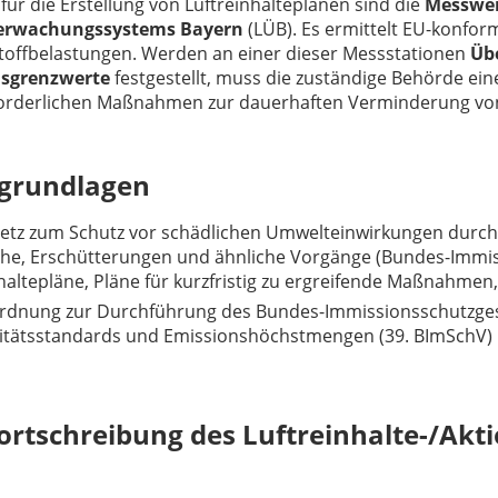
für die Erstellung von Luftreinhalteplänen
sind die
Messwer
erwachungssystems Bayern
(LÜB). Es ermittelt EU-konfor
toffbelastungen. Werden an einer dieser Messstationen
Üb
sgrenzwerte
festgestellt, muss die zuständige Behörde ei
forderlichen Maßnahmen zur dauerhaften Verminderung von 
grundlagen
setz zum Schutz vor schädlichen Umwelteinwirkungen durch
he, Erschütterungen und ähnliche Vorgänge (Bundes-Immis
nhaltepläne, Pläne für kurzfristig zu ergreifende Maßnahm
ordnung zur Durchführung des Bundes-Immissionsschutzge
litätsstandards und Emissionshöchstmengen (39. BImSchV)
Fortschreibung des Luftreinhalte-/Ak