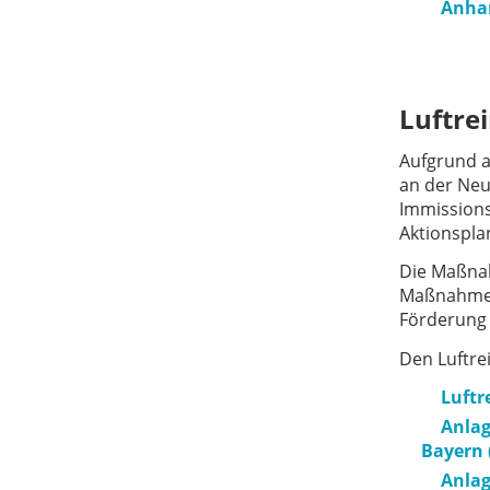
Anhan
Luftre
Aufgrund a
an der Neu
Immissions
Aktionspla
Die Maßna
Maßnahmen 
Förderung
Den Luftre
Luftr
Anlag
Bayern 
Anlag