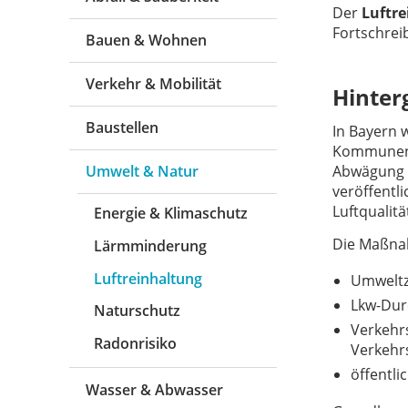
Der
Luftre
Fortschreib
Bauen & Wohnen
Verkehr & Mobilität
Hinter
Baustellen
In Bayern 
Kommunen er
Abwägung 
Umwelt & Natur
veröffentl
Luftqualit
Energie & Klimaschutz
Die Maßnah
Lärmminderung
Luftreinhaltung
Umweltz
Lkw-Dur
Naturschutz
Verkehr
Radonrisiko
Verkehr
öffentl
Wasser & Abwasser