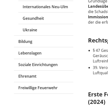
Grundlage 
Landes­üb
Internationales Neu-Ulm
die Schads
Immission
Gesundheit
der die er
Ukraine
Rechts
Bildung
§ 47 Ge
Lebenslagen
Geräusc
Luftrei
Soziale Einrichtungen
39. Ver
Luftqua
Ehrenamt
Freiwillige Feuerwehr
Erste 
(2024)