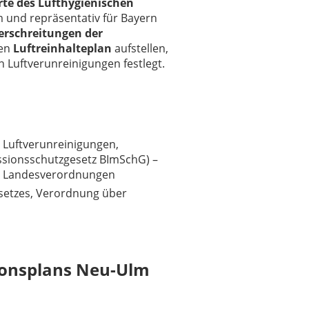
te des Lufthygienischen
m und repräsentativ für Bayern
erschreitungen der
nen
Luftreinhalteplan
aufstellen,
Luftverunreinigungen festlegt.
 Luftverunreinigungen,
sionsschutzgesetz BImSchG) –
en, Landesverordnungen
setzes, Verordnung über
tionsplans Neu-Ulm