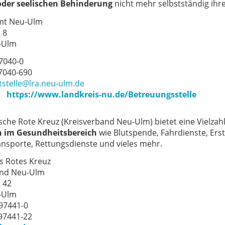
oder seelischen Behinderung
nicht mehr selbstständig ihr
mt Neu-Ulm
 8
-Ulm
 7040-0
 7040-690
tstelle@lra.neu-ulm.de
https://www.landkreis-nu.de/Betreuungsstelle
sche Rote Kreuz
(Kreisverband Neu-Ulm)
bietet eine Vielza
n im
Gesundheitsbereich
wie Blutspende, Fahrdienste, Erst
nsporte, Rettungsdienste und vieles mehr.
s Rotes Kreuz
and Neu-Ulm
 42
-Ulm
 97441-0
 97441-22