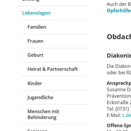
Auch der B
Opferhilf
Lebenslagen
Familien
Obdach
Frauen
Diakoni
Geburt
Die Diakon
Heirat & Partnerschaft
oder bei R
Ansprechp
Kinder
Susanne D
Prävention
Jugendliche
Eckstraße 
Tel. (0731)
Menschen mit
E-Mail:
s.d
Behinderung
Offene Sp