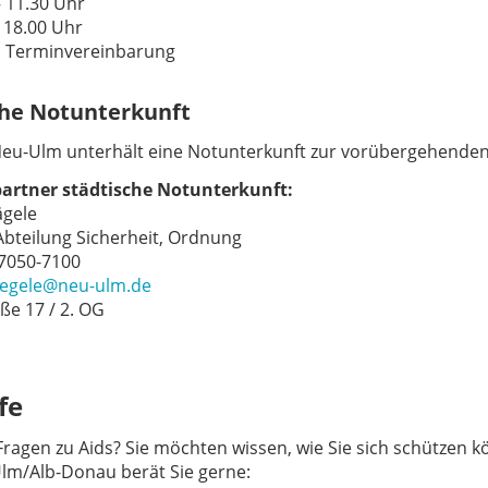
– 11.30 Uhr
– 18.00 Uhr
h Terminvereinbarung
che Notunterkunft
Neu-Ulm unterhält eine Notunterkunft zur vorübergehende
artner städtische Notunterkunft:
gele
 Abteilung Sicherheit, Ordnung
 7050-7100
aegele@neu-ulm.de
ße 17 / 2. OG
fe
Fragen zu Aids? Sie möchten wissen, wie Sie sich schützen k
m/Alb-Donau berät Sie gerne: