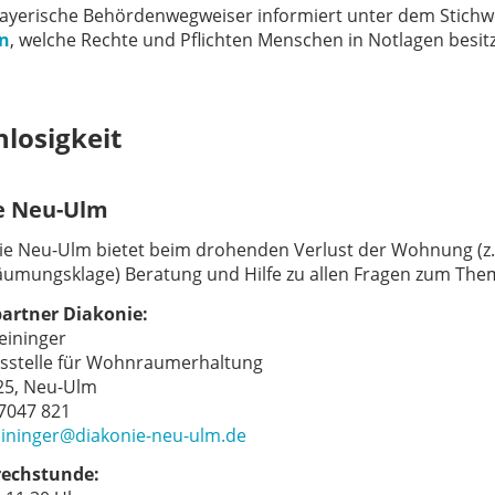
ayerische Behördenwegweiser informiert unter dem Stich
en
, welche Rechte und Pflichten Menschen in Notlagen besit
losigkeit
e Neu-Ulm
ie Neu-Ulm bietet beim drohenden Verlust der Wohnung (z
äumungsklage) Beratung und Hilfe zu allen Fragen zum Th
artner Diakonie:
eininger
sstelle für Wohnraumerhaltung
25, Neu-Ulm
 7047 821
eininger@diakonie-neu-ulm.de
rechstunde: