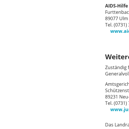
AIDS-Hilf
Furttenbac
89077 Ulm
Tel. (0731)
www.aid
Weiter
Zuständig 
Generalvol
Amtsgeric
Schützenst
89231 Neu
Tel. (0731)
www.jus
Das Landra