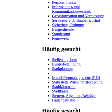
Personaldienste
Informations- und
Kommunikationstechnik
Geoinformation und Vermessung
Servicebereich Baubetriebshof
Sicherheit, Ordnung
Bürgerdienste
Standesamt
Feuerwehr
Häufig gesucht
Stellenangebote
Bürgerbeteiligung
Stadtplanung
Immobilienmanagement, SUN
Stabsstelle Wirtschaftsförderung
Stadtkämmerei
Stadtkasse
Steuern, Abgaben, Beiträge
Hallenbetriebe
Häufig gesucht