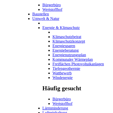
Bürgerbüro
Wertstoffhof
Baustellen
Umwelt & Natur
Energie & Klimaschutz
Klimaschutzbeirat
Klimaschutzkonzept
Energiesparen
Energieberatung
Energienutzungsplan
Kommunaler Wärmeplan
Freiflächen Photovoltaikanlagen
Tiefengeothermie
Wattbewerb
Windenergie
Häufig gesucht
Bürgerbüro
Wertstoffhof
Lärmminderung
Luftreinhaltung