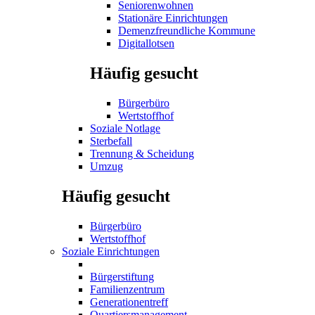
Seniorenwohnen
Stationäre Einrichtungen
Demenzfreundliche Kommune
Digitallotsen
Häufig gesucht
Bürgerbüro
Wertstoffhof
Soziale Notlage
Sterbefall
Trennung & Scheidung
Umzug
Häufig gesucht
Bürgerbüro
Wertstoffhof
Soziale Einrichtungen
Bürgerstiftung
Familienzentrum
Generationentreff
Quartiersmanagement