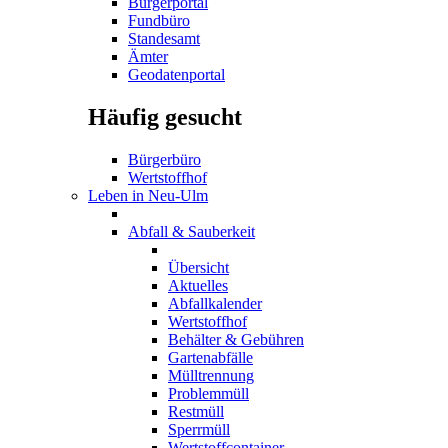
Bürgerportal
Fundbüro
Standesamt
Ämter
Geodatenportal
Häufig gesucht
Bürgerbüro
Wertstoffhof
Leben in Neu-Ulm
Abfall & Sauberkeit
Übersicht
Aktuelles
Abfallkalender
Wertstoffhof
Behälter & Gebühren
Gartenabfälle
Mülltrennung
Problemmüll
Restmüll
Sperrmüll
Wertstoffcontainer