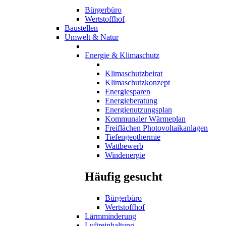
Bürgerbüro
Wertstoffhof
Baustellen
Umwelt & Natur
Energie & Klimaschutz
Klimaschutzbeirat
Klimaschutzkonzept
Energiesparen
Energieberatung
Energienutzungsplan
Kommunaler Wärmeplan
Freiflächen Photovoltaikanlagen
Tiefengeothermie
Wattbewerb
Windenergie
Häufig gesucht
Bürgerbüro
Wertstoffhof
Lärmminderung
Luftreinhaltung