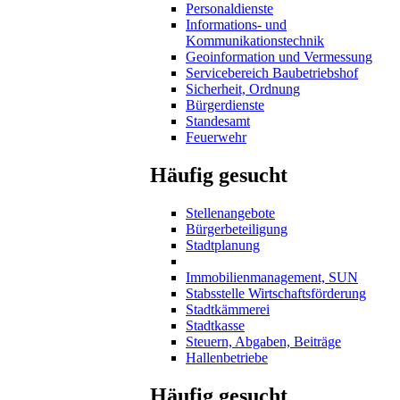
Personaldienste
Informations- und
Kommunikationstechnik
Geoinformation und Vermessung
Servicebereich Baubetriebshof
Sicherheit, Ordnung
Bürgerdienste
Standesamt
Feuerwehr
Häufig gesucht
Stellenangebote
Bürgerbeteiligung
Stadtplanung
Immobilienmanagement, SUN
Stabsstelle Wirtschaftsförderung
Stadtkämmerei
Stadtkasse
Steuern, Abgaben, Beiträge
Hallenbetriebe
Häufig gesucht