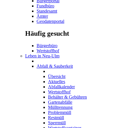
Bürgerportal
Fundbüro
Standesamt
Ämter
Geodatenportal
Häufig gesucht
Bürgerbüro
Wertstoffhof
Leben in Neu-Ulm
Abfall & Sauberkeit
Übersicht
Aktuelles
Abfallkalender
Wertstoffhof
Behälter & Gebühren
Gartenabfälle
Mülltrennung
Problemmüll
Restmüll
Sperrmüll
Wertstoffcontainer