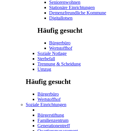
Seniorenwohnen
Stationäre Einrichtungen
Demenzfreundliche Kommune
Digitallotsen
Häufig gesucht
Bürgerbüro
Wertstoffhof
Soziale Notlage
Sterbefall
Trennung & Scheidung
Umzug
Häufig gesucht
Bürgerbüro
Wertstoffhof
Soziale Einrichtungen
Bürgerstiftung
Familienzentrum
Generationentreff
Quartiersmanagement