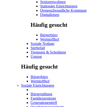
Seniorenwohnen
Stationäre Einrichtungen
Demenzfreundliche Kommune
Digitallotsen
Häufig gesucht
Bürgerbüro
Wertstoffhof
Soziale Notlage
Sterbefall
Trennung & Scheidung
Umzug
Häufig gesucht
Bürgerbüro
Wertstoffhof
Soziale Einrichtungen
Bürgerstiftung
Familienzentrum
Generationentreff
Quartiersmanagement