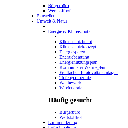
Bürgerbüro
Wertstoffhof
Baustellen
Umwelt & Natur
Energie & Klimaschutz
Klimaschutzbeirat
Klimaschutzkonzept
Energiesparen
Energieberatung
Energienutzungsplan
Kommunaler Wärmeplan
Freiflächen Photovoltaikanlagen
Tiefengeothermie
Wattbewerb
Windenergie
Häufig gesucht
Bürgerbüro
Wertstoffhof
Lärmminderung
Luftreinhaltung