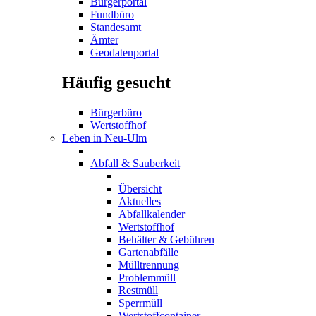
Bürgerportal
Fundbüro
Standesamt
Ämter
Geodatenportal
Häufig gesucht
Bürgerbüro
Wertstoffhof
Leben in Neu-Ulm
Abfall & Sauberkeit
Übersicht
Aktuelles
Abfallkalender
Wertstoffhof
Behälter & Gebühren
Gartenabfälle
Mülltrennung
Problemmüll
Restmüll
Sperrmüll
Wertstoffcontainer