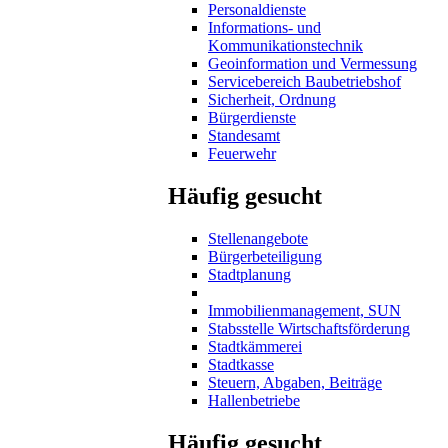
Personaldienste
Informations- und
Kommunikationstechnik
Geoinformation und Vermessung
Servicebereich Baubetriebshof
Sicherheit, Ordnung
Bürgerdienste
Standesamt
Feuerwehr
Häufig gesucht
Stellenangebote
Bürgerbeteiligung
Stadtplanung
Immobilienmanagement, SUN
Stabsstelle Wirtschaftsförderung
Stadtkämmerei
Stadtkasse
Steuern, Abgaben, Beiträge
Hallenbetriebe
Häufig gesucht