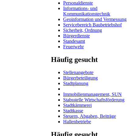
Personaldienste
Informations- und
Kommunikationstechnik
Geoinformation und Vermessung
Servicebereich Baubetriebshof
Sicherheit, Ordnung
Bürgerdienste
Standesamt
Feuerwehr
Häufig gesucht
Stellenangebote
Bürgerbeteiligung
Stadtplanung
Immobilienmanagement, SUN
Stabsstelle Wirtschaftsförderung
Stadtkämmerei
Stadtkasse
Steuern, Abgaben, Beiträge
Hallenbetriebe
Häufig gesucht