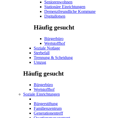
Seniorenwohnen
Stationäre Einrichtungen
Demenzfreundliche Kommune
Digitallotsen
Häufig gesucht
Bürgerbüro
Wertstoffhof
Soziale Notlage
Sterbefall
Trennung & Scheidung
Umzug
Häufig gesucht
Bürgerbüro
Wertstoffhof
Soziale Einrichtungen
Bürgerstiftung
Familienzentrum
Generationentreff
Quartiersmanagement