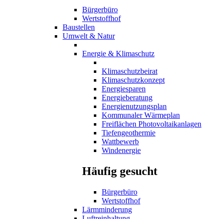
Bürgerbüro
Wertstoffhof
Baustellen
Umwelt & Natur
Energie & Klimaschutz
Klimaschutzbeirat
Klimaschutzkonzept
Energiesparen
Energieberatung
Energienutzungsplan
Kommunaler Wärmeplan
Freiflächen Photovoltaikanlagen
Tiefengeothermie
Wattbewerb
Windenergie
Häufig gesucht
Bürgerbüro
Wertstoffhof
Lärmminderung
Luftreinhaltung