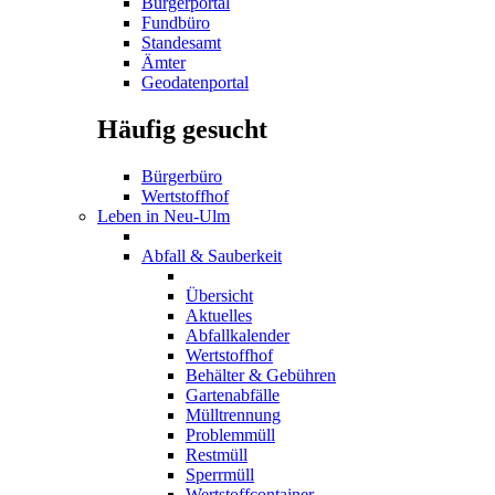
Bürgerportal
Fundbüro
Standesamt
Ämter
Geodatenportal
Häufig gesucht
Bürgerbüro
Wertstoffhof
Leben in Neu-Ulm
Abfall & Sauberkeit
Übersicht
Aktuelles
Abfallkalender
Wertstoffhof
Behälter & Gebühren
Gartenabfälle
Mülltrennung
Problemmüll
Restmüll
Sperrmüll
Wertstoffcontainer