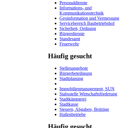
Personaldienste
Informations- und
Kommunikationstechnik
Geoinformation und Vermessung
Servicebereich Baubetriebshof
Sicherheit, Ordnung
Bürgerdienste
Standesamt
Feuerwehr
Häufig gesucht
Stellenangebote
Bürgerbeteiligung
Stadtplanung
Immobilienmanagement, SUN
Stabsstelle Wirtschaftsförderung
Stadtkämmerei
Stadtkasse
Steuern, Abgaben, Beiträge
Hallenbetriebe
Häufig gesucht