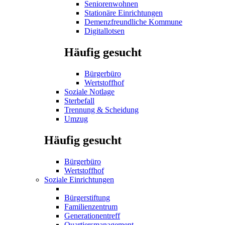
Seniorenwohnen
Stationäre Einrichtungen
Demenzfreundliche Kommune
Digitallotsen
Häufig gesucht
Bürgerbüro
Wertstoffhof
Soziale Notlage
Sterbefall
Trennung & Scheidung
Umzug
Häufig gesucht
Bürgerbüro
Wertstoffhof
Soziale Einrichtungen
Bürgerstiftung
Familienzentrum
Generationentreff
Quartiersmanagement