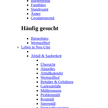
Bürgerportal
Fundbüro
Standesamt
Ämter
Geodatenportal
Häufig gesucht
Bürgerbüro
Wertstoffhof
Leben in Neu-Ulm
Abfall & Sauberkeit
Übersicht
Aktuelles
Abfallkalender
Wertstoffhof
Behälter & Gebühren
Gartenabfälle
Mülltrennung
Problemmüll
Restmüll
Sperrmüll
Wertstoffcontainer