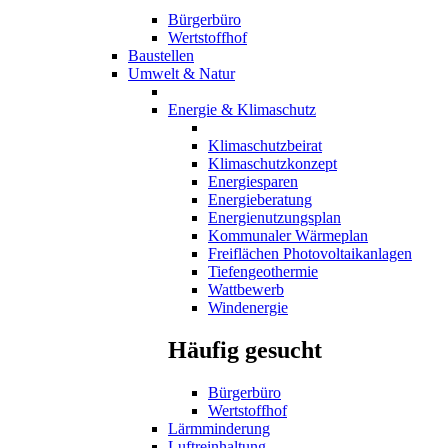
Bürgerbüro
Wertstoffhof
Baustellen
Umwelt & Natur
Energie & Klimaschutz
Klimaschutzbeirat
Klimaschutzkonzept
Energiesparen
Energieberatung
Energienutzungsplan
Kommunaler Wärmeplan
Freiflächen Photovoltaikanlagen
Tiefengeothermie
Wattbewerb
Windenergie
Häufig gesucht
Bürgerbüro
Wertstoffhof
Lärmminderung
Luftreinhaltung