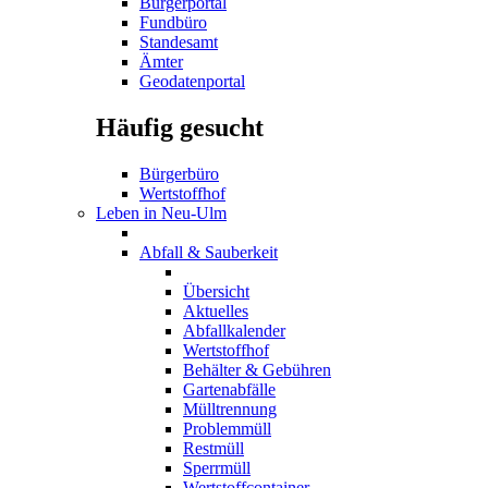
Bürgerportal
Fundbüro
Standesamt
Ämter
Geodatenportal
Häufig gesucht
Bürgerbüro
Wertstoffhof
Leben in Neu-Ulm
Abfall & Sauberkeit
Übersicht
Aktuelles
Abfallkalender
Wertstoffhof
Behälter & Gebühren
Gartenabfälle
Mülltrennung
Problemmüll
Restmüll
Sperrmüll
Wertstoffcontainer