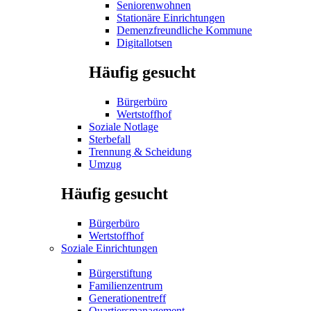
Seniorenwohnen
Stationäre Einrichtungen
Demenzfreundliche Kommune
Digitallotsen
Häufig gesucht
Bürgerbüro
Wertstoffhof
Soziale Notlage
Sterbefall
Trennung & Scheidung
Umzug
Häufig gesucht
Bürgerbüro
Wertstoffhof
Soziale Einrichtungen
Bürgerstiftung
Familienzentrum
Generationentreff
Quartiersmanagement