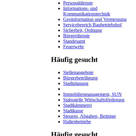
Personaldienste
Informations- und
Kommunikationstechnik
Geoinformation und Vermessung
Servicebereich Baubetriebshof
Sicherheit, Ordnung
Bürgerdienste
Standesamt
Feuerwehr
Häufig gesucht
Stellenangebote
Bürgerbeteiligung
Stadtplanung
Immobilienmanagement, SUN
Stabsstelle Wirtschaftsförderung
Stadtkämmerei
Stadtkasse
Steuern, Abgaben, Beiträge
Hallenbetriebe
Häufig gesucht