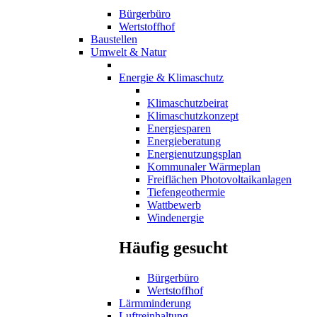
Bürgerbüro
Wertstoffhof
Baustellen
Umwelt & Natur
Energie & Klimaschutz
Klimaschutzbeirat
Klimaschutzkonzept
Energiesparen
Energieberatung
Energienutzungsplan
Kommunaler Wärmeplan
Freiflächen Photovoltaikanlagen
Tiefengeothermie
Wattbewerb
Windenergie
Häufig gesucht
Bürgerbüro
Wertstoffhof
Lärmminderung
Luftreinhaltung