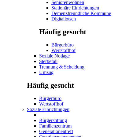
Seniorenwohnen
Stationäre Einrichtungen
Demenzfreundliche Kommune
Digitallotsen
Häufig gesucht
Bürgerbüro
Wertstoffhof
Soziale Notlage
Sterbefall
Trennung & Scheidung
Umzug
Häufig gesucht
Bürgerbüro
Wertstoffhof
Soziale Einrichtungen
Bürgerstiftung
Familienzentrum
Generationentreff
Quartiersmanagement