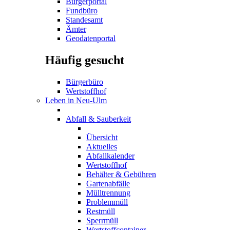
Bürgerportal
Fundbüro
Standesamt
Ämter
Geodatenportal
Häufig gesucht
Bürgerbüro
Wertstoffhof
Leben in Neu-Ulm
Abfall & Sauberkeit
Übersicht
Aktuelles
Abfallkalender
Wertstoffhof
Behälter & Gebühren
Gartenabfälle
Mülltrennung
Problemmüll
Restmüll
Sperrmüll
Wertstoffcontainer