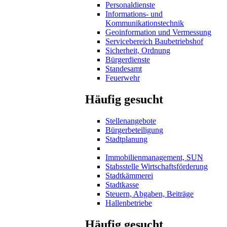
Personaldienste
Informations- und
Kommunikationstechnik
Geoinformation und Vermessung
Servicebereich Baubetriebshof
Sicherheit, Ordnung
Bürgerdienste
Standesamt
Feuerwehr
Häufig gesucht
Stellenangebote
Bürgerbeteiligung
Stadtplanung
Immobilienmanagement, SUN
Stabsstelle Wirtschaftsförderung
Stadtkämmerei
Stadtkasse
Steuern, Abgaben, Beiträge
Hallenbetriebe
Häufig gesucht