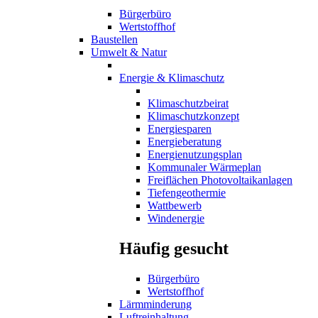
Bürgerbüro
Wertstoffhof
Baustellen
Umwelt & Natur
Energie & Klimaschutz
Klimaschutzbeirat
Klimaschutzkonzept
Energiesparen
Energieberatung
Energienutzungsplan
Kommunaler Wärmeplan
Freiflächen Photovoltaikanlagen
Tiefengeothermie
Wattbewerb
Windenergie
Häufig gesucht
Bürgerbüro
Wertstoffhof
Lärmminderung
Luftreinhaltung