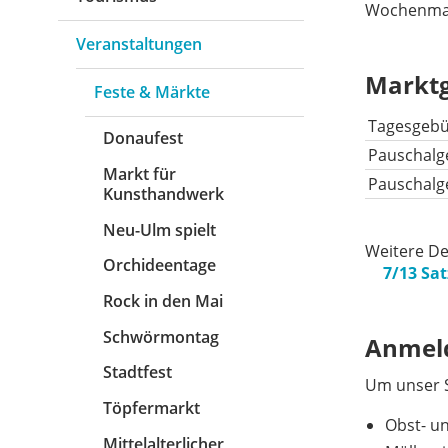
Wochenma
Veranstaltungen
Markt
Feste & Märkte
Tagesgebü
Donaufest
Pauschalge
Markt für
Pauschalge
Kunsthandwerk
Neu-Ulm spielt
Weitere De
Orchideentage
7/13 Sa
Rock in den Mai
Schwörmontag
Anmeld
Stadtfest
Um unser S
Töpfermarkt
Obst- u
Mittelalterlicher