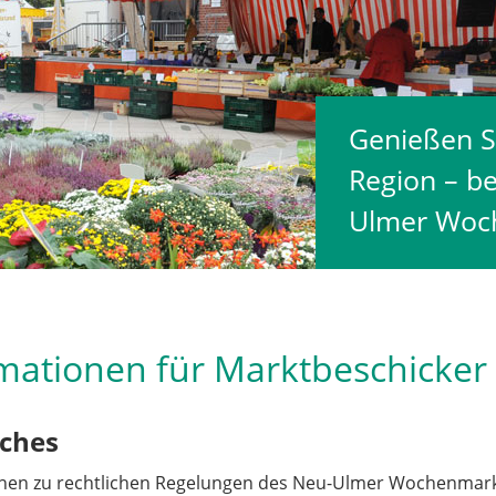
Genießen Si
Region – b
Ulmer Woc
mationen für Marktbeschicker
iches
nen zu rechtlichen Regelungen des Neu-Ulmer Wochenmark