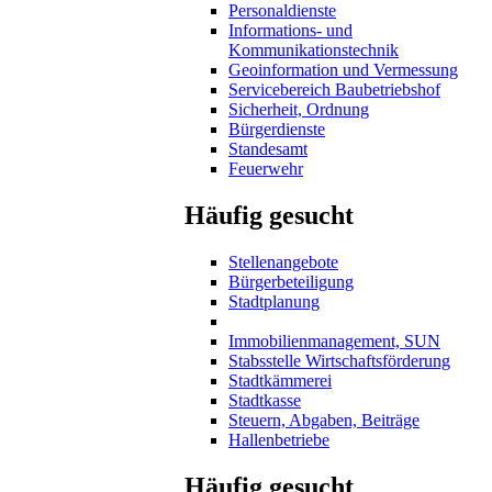
Personaldienste
Informations- und
Kommunikationstechnik
Geoinformation und Vermessung
Servicebereich Baubetriebshof
Sicherheit, Ordnung
Bürgerdienste
Standesamt
Feuerwehr
Häufig gesucht
Stellenangebote
Bürgerbeteiligung
Stadtplanung
Immobilienmanagement, SUN
Stabsstelle Wirtschaftsförderung
Stadtkämmerei
Stadtkasse
Steuern, Abgaben, Beiträge
Hallenbetriebe
Häufig gesucht