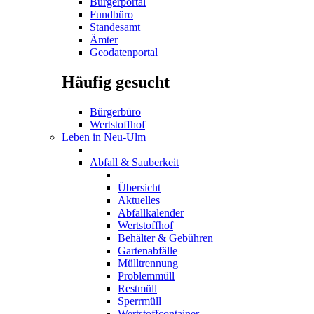
Bürgerportal
Fundbüro
Standesamt
Ämter
Geodatenportal
Häufig gesucht
Bürgerbüro
Wertstoffhof
Leben in Neu-Ulm
Abfall & Sauberkeit
Übersicht
Aktuelles
Abfallkalender
Wertstoffhof
Behälter & Gebühren
Gartenabfälle
Mülltrennung
Problemmüll
Restmüll
Sperrmüll
Wertstoffcontainer