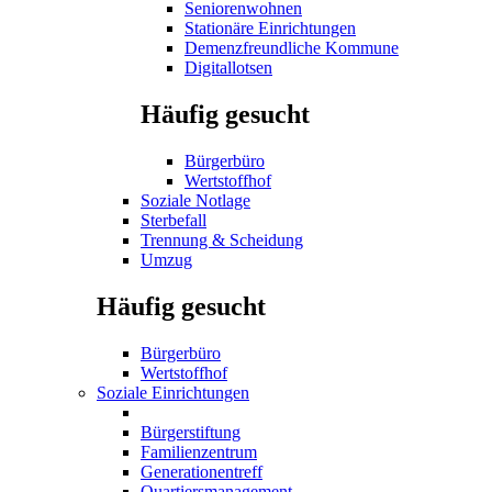
Seniorenwohnen
Stationäre Einrichtungen
Demenzfreundliche Kommune
Digitallotsen
Häufig gesucht
Bürgerbüro
Wertstoffhof
Soziale Notlage
Sterbefall
Trennung & Scheidung
Umzug
Häufig gesucht
Bürgerbüro
Wertstoffhof
Soziale Einrichtungen
Bürgerstiftung
Familienzentrum
Generationentreff
Quartiersmanagement