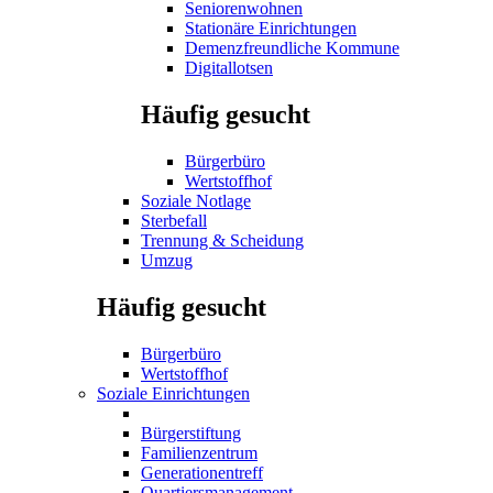
Seniorenwohnen
Stationäre Einrichtungen
Demenzfreundliche Kommune
Digitallotsen
Häufig gesucht
Bürgerbüro
Wertstoffhof
Soziale Notlage
Sterbefall
Trennung & Scheidung
Umzug
Häufig gesucht
Bürgerbüro
Wertstoffhof
Soziale Einrichtungen
Bürgerstiftung
Familienzentrum
Generationentreff
Quartiersmanagement