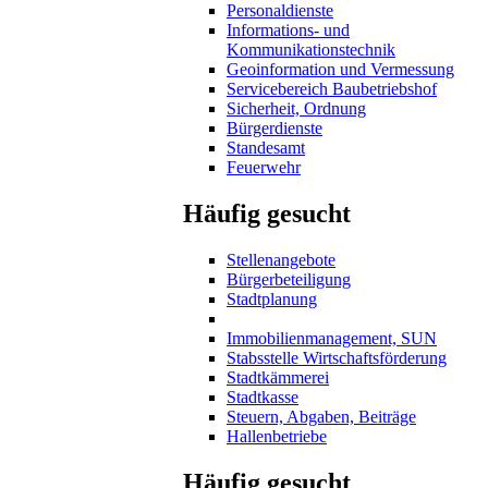
Personaldienste
Informations- und
Kommunikationstechnik
Geoinformation und Vermessung
Servicebereich Baubetriebshof
Sicherheit, Ordnung
Bürgerdienste
Standesamt
Feuerwehr
Häufig gesucht
Stellenangebote
Bürgerbeteiligung
Stadtplanung
Immobilienmanagement, SUN
Stabsstelle Wirtschaftsförderung
Stadtkämmerei
Stadtkasse
Steuern, Abgaben, Beiträge
Hallenbetriebe
Häufig gesucht