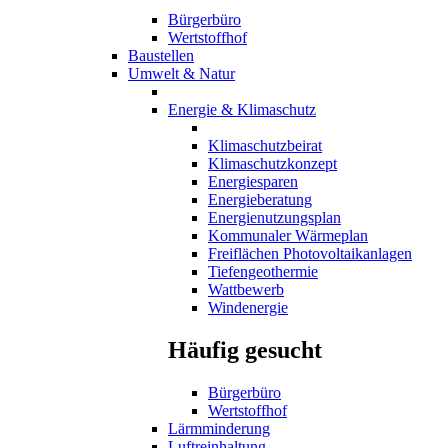
Bürgerbüro
Wertstoffhof
Baustellen
Umwelt & Natur
Energie & Klimaschutz
Klimaschutzbeirat
Klimaschutzkonzept
Energiesparen
Energieberatung
Energienutzungsplan
Kommunaler Wärmeplan
Freiflächen Photovoltaikanlagen
Tiefengeothermie
Wattbewerb
Windenergie
Häufig gesucht
Bürgerbüro
Wertstoffhof
Lärmminderung
Luftreinhaltung