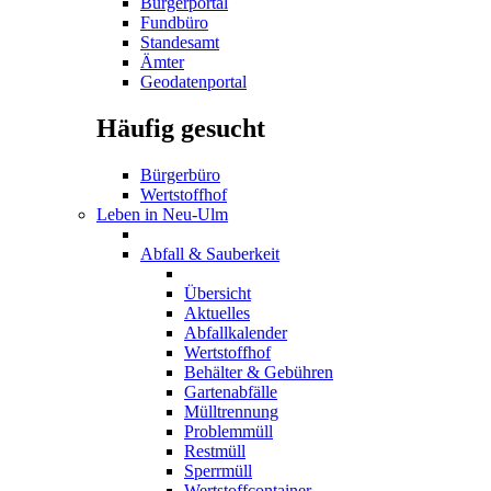
Bürgerportal
Fundbüro
Standesamt
Ämter
Geodatenportal
Häufig gesucht
Bürgerbüro
Wertstoffhof
Leben in Neu-Ulm
Abfall & Sauberkeit
Übersicht
Aktuelles
Abfallkalender
Wertstoffhof
Behälter & Gebühren
Gartenabfälle
Mülltrennung
Problemmüll
Restmüll
Sperrmüll
Wertstoffcontainer