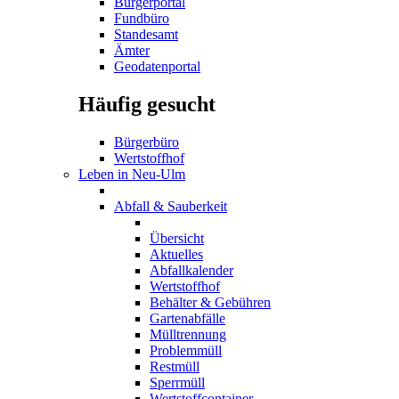
Bürgerportal
Fundbüro
Standesamt
Ämter
Geodatenportal
Häufig gesucht
Bürgerbüro
Wertstoffhof
Leben in Neu-Ulm
Abfall & Sauberkeit
Übersicht
Aktuelles
Abfallkalender
Wertstoffhof
Behälter & Gebühren
Gartenabfälle
Mülltrennung
Problemmüll
Restmüll
Sperrmüll
Wertstoffcontainer