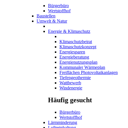
Bürgerbüro
Wertstoffhof
Baustellen
Umwelt & Natur
Energie & Klimaschutz
Klimaschutzbeirat
Klimaschutzkonzept
Energiesparen
Energieberatung
Energienutzungsplan
Kommunaler Wärmeplan
Freiflächen Photovoltaikanlagen
Tiefengeothermie
Wattbewerb
Windenergie
Häufig gesucht
Bürgerbüro
Wertstoffhof
Lärmminderung
Luftreinhaltung