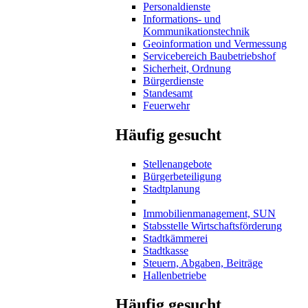
Personaldienste
Informations- und
Kommunikationstechnik
Geoinformation und Vermessung
Servicebereich Baubetriebshof
Sicherheit, Ordnung
Bürgerdienste
Standesamt
Feuerwehr
Häufig gesucht
Stellenangebote
Bürgerbeteiligung
Stadtplanung
Immobilienmanagement, SUN
Stabsstelle Wirtschaftsförderung
Stadtkämmerei
Stadtkasse
Steuern, Abgaben, Beiträge
Hallenbetriebe
Häufig gesucht