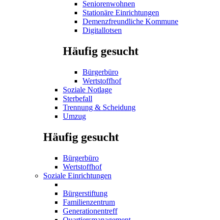
Seniorenwohnen
Stationäre Einrichtungen
Demenzfreundliche Kommune
Digitallotsen
Häufig gesucht
Bürgerbüro
Wertstoffhof
Soziale Notlage
Sterbefall
Trennung & Scheidung
Umzug
Häufig gesucht
Bürgerbüro
Wertstoffhof
Soziale Einrichtungen
Bürgerstiftung
Familienzentrum
Generationentreff
Quartiersmanagement