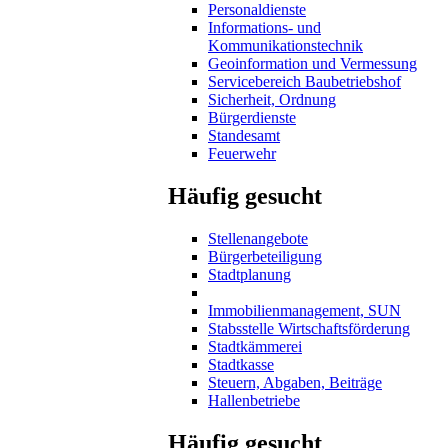
Personaldienste
Informations- und
Kommunikationstechnik
Geoinformation und Vermessung
Servicebereich Baubetriebshof
Sicherheit, Ordnung
Bürgerdienste
Standesamt
Feuerwehr
Häufig gesucht
Stellenangebote
Bürgerbeteiligung
Stadtplanung
Immobilienmanagement, SUN
Stabsstelle Wirtschaftsförderung
Stadtkämmerei
Stadtkasse
Steuern, Abgaben, Beiträge
Hallenbetriebe
Häufig gesucht