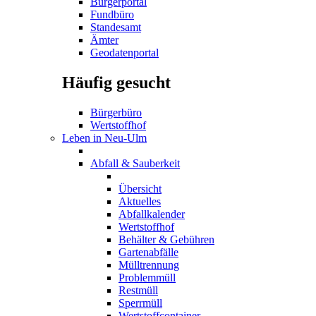
Bürgerportal
Fundbüro
Standesamt
Ämter
Geodatenportal
Häufig gesucht
Bürgerbüro
Wertstoffhof
Leben in Neu-Ulm
Abfall & Sauberkeit
Übersicht
Aktuelles
Abfallkalender
Wertstoffhof
Behälter & Gebühren
Gartenabfälle
Mülltrennung
Problemmüll
Restmüll
Sperrmüll
Wertstoffcontainer