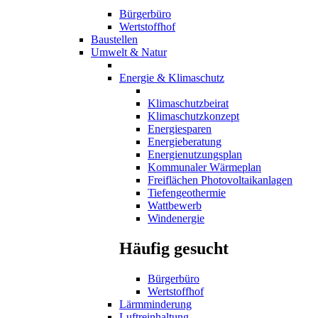
Bürgerbüro
Wertstoffhof
Baustellen
Umwelt & Natur
Energie & Klimaschutz
Klimaschutzbeirat
Klimaschutzkonzept
Energiesparen
Energieberatung
Energienutzungsplan
Kommunaler Wärmeplan
Freiflächen Photovoltaikanlagen
Tiefengeothermie
Wattbewerb
Windenergie
Häufig gesucht
Bürgerbüro
Wertstoffhof
Lärmminderung
Luftreinhaltung