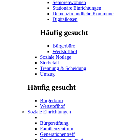
Seniorenwohnen
Stationäre Einrichtungen
Demenzfreundliche Kommune
Digitallotsen
Häufig gesucht
Bürgerbüro
Wertstoffhof
Soziale Notlage
Sterbefall
Trennung & Scheidung
Umzug
Häufig gesucht
Bürgerbüro
Wertstoffhof
Soziale Einrichtungen
Bürgerstiftung
Familienzentrum
Generationentreff
Quartiersmanagement