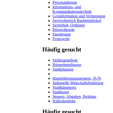
Personaldienste
Informations- und
Kommunikationstechnik
Geoinformation und Vermessung
Servicebereich Baubetriebshof
Sicherheit, Ordnung
Bürgerdienste
Standesamt
Feuerwehr
Häufig gesucht
Stellenangebote
Bürgerbeteiligung
Stadtplanung
Immobilienmanagement, SUN
Stabsstelle Wirtschaftsförderung
Stadtkämmerei
Stadtkasse
Steuern, Abgaben, Beiträge
Hallenbetriebe
Häufig gesucht