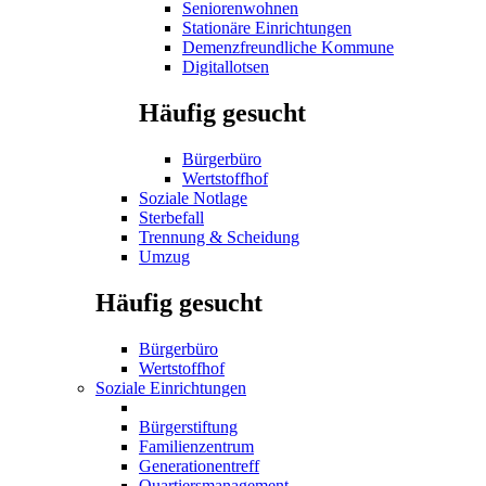
Seniorenwohnen
Stationäre Einrichtungen
Demenzfreundliche Kommune
Digitallotsen
Häufig gesucht
Bürgerbüro
Wertstoffhof
Soziale Notlage
Sterbefall
Trennung & Scheidung
Umzug
Häufig gesucht
Bürgerbüro
Wertstoffhof
Soziale Einrichtungen
Bürgerstiftung
Familienzentrum
Generationentreff
Quartiersmanagement