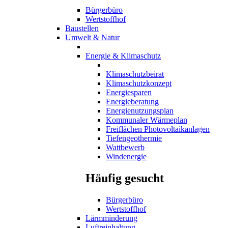
Bürgerbüro
Wertstoffhof
Baustellen
Umwelt & Natur
Energie & Klimaschutz
Klimaschutzbeirat
Klimaschutzkonzept
Energiesparen
Energieberatung
Energienutzungsplan
Kommunaler Wärmeplan
Freiflächen Photovoltaikanlagen
Tiefengeothermie
Wattbewerb
Windenergie
Häufig gesucht
Bürgerbüro
Wertstoffhof
Lärmminderung
Luftreinhaltung