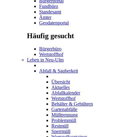
Bürgerportal
Fundbüro
Standesamt
Ämter
Geodatenportal
Häufig gesucht
Bürgerbüro
Wertstoffhof
Leben in Neu-Ulm
Abfall & Sauberkeit
Übersicht
Aktuelles
Abfallkalender
Wertstoffhof
Behälter & Gebühren
Gartenabfälle
Mülltrennung
Problemmüll
Restmüll
Sperrmüll
Wertstoffcontainer