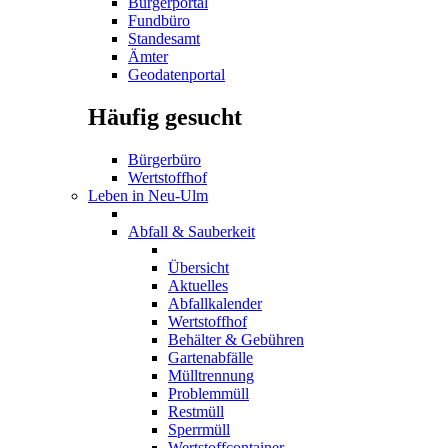
Bürgerportal
Fundbüro
Standesamt
Ämter
Geodatenportal
Häufig gesucht
Bürgerbüro
Wertstoffhof
Leben in Neu-Ulm
Abfall & Sauberkeit
Übersicht
Aktuelles
Abfallkalender
Wertstoffhof
Behälter & Gebühren
Gartenabfälle
Mülltrennung
Problemmüll
Restmüll
Sperrmüll
Wertstoffcontainer