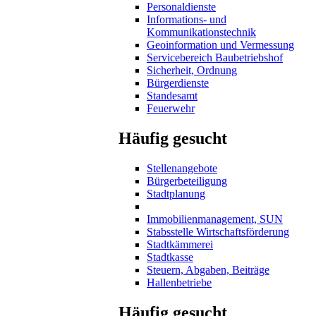
Personaldienste
Informations- und
Kommunikationstechnik
Geoinformation und Vermessung
Servicebereich Baubetriebshof
Sicherheit, Ordnung
Bürgerdienste
Standesamt
Feuerwehr
Häufig gesucht
Stellenangebote
Bürgerbeteiligung
Stadtplanung
Immobilienmanagement, SUN
Stabsstelle Wirtschaftsförderung
Stadtkämmerei
Stadtkasse
Steuern, Abgaben, Beiträge
Hallenbetriebe
Häufig gesucht