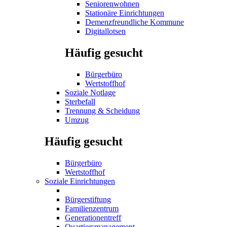
Seniorenwohnen
Stationäre Einrichtungen
Demenzfreundliche Kommune
Digitallotsen
Häufig gesucht
Bürgerbüro
Wertstoffhof
Soziale Notlage
Sterbefall
Trennung & Scheidung
Umzug
Häufig gesucht
Bürgerbüro
Wertstoffhof
Soziale Einrichtungen
Bürgerstiftung
Familienzentrum
Generationentreff
Quartiersmanagement