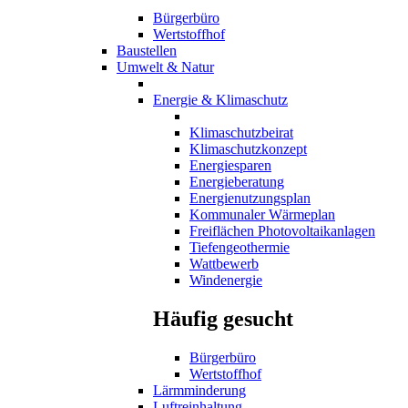
Bürgerbüro
Wertstoffhof
Baustellen
Umwelt & Natur
Energie & Klimaschutz
Klimaschutzbeirat
Klimaschutzkonzept
Energiesparen
Energieberatung
Energienutzungsplan
Kommunaler Wärmeplan
Freiflächen Photovoltaikanlagen
Tiefengeothermie
Wattbewerb
Windenergie
Häufig gesucht
Bürgerbüro
Wertstoffhof
Lärmminderung
Luftreinhaltung