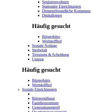
Seniorenwohnen
Stationäre Einrichtungen
Demenzfreundliche Kommune
Digitallotsen
Häufig gesucht
Bürgerbüro
Wertstoffhof
Soziale Notlage
Sterbefall
Trennung & Scheidung
Umzug
Häufig gesucht
Bürgerbüro
Wertstoffhof
Soziale Einrichtungen
Bürgerstiftung
Familienzentrum
Generationentreff
Quartiersmanagement