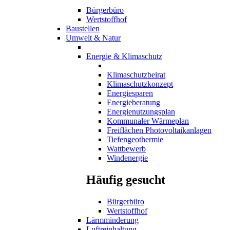
Bürgerbüro
Wertstoffhof
Baustellen
Umwelt & Natur
Energie & Klimaschutz
Klimaschutzbeirat
Klimaschutzkonzept
Energiesparen
Energieberatung
Energienutzungsplan
Kommunaler Wärmeplan
Freiflächen Photovoltaikanlagen
Tiefengeothermie
Wattbewerb
Windenergie
Häufig gesucht
Bürgerbüro
Wertstoffhof
Lärmminderung
Luftreinhaltung