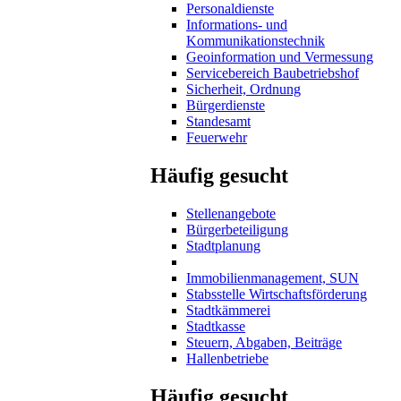
Personaldienste
Informations- und
Kommunikationstechnik
Geoinformation und Vermessung
Servicebereich Baubetriebshof
Sicherheit, Ordnung
Bürgerdienste
Standesamt
Feuerwehr
Häufig gesucht
Stellenangebote
Bürgerbeteiligung
Stadtplanung
Immobilienmanagement, SUN
Stabsstelle Wirtschaftsförderung
Stadtkämmerei
Stadtkasse
Steuern, Abgaben, Beiträge
Hallenbetriebe
Häufig gesucht