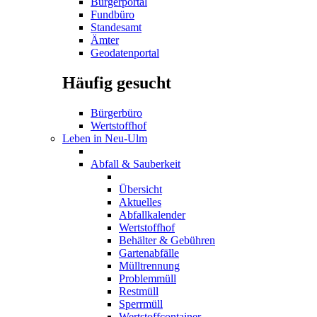
Bürgerportal
Fundbüro
Standesamt
Ämter
Geodatenportal
Häufig gesucht
Bürgerbüro
Wertstoffhof
Leben in Neu-Ulm
Abfall & Sauberkeit
Übersicht
Aktuelles
Abfallkalender
Wertstoffhof
Behälter & Gebühren
Gartenabfälle
Mülltrennung
Problemmüll
Restmüll
Sperrmüll
Wertstoffcontainer