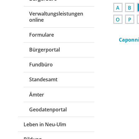
A
B
Verwaltungsleistungen
O
P
online
Formulare
Caponni
Bürgerportal
Fundbüro
Standesamt
Ämter
Geodatenportal
Leben in Neu-Ulm