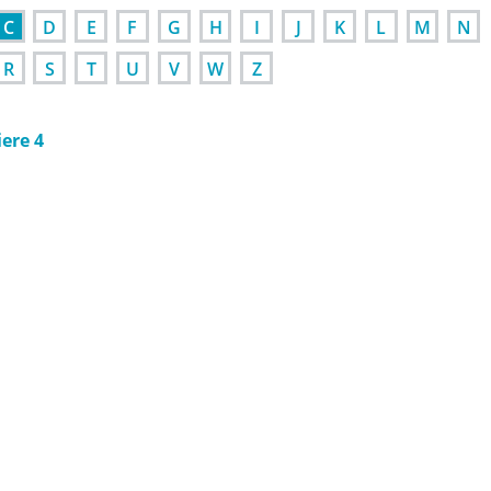
C
D
E
F
G
H
I
J
K
L
M
N
R
S
T
U
V
W
Z
ere 4