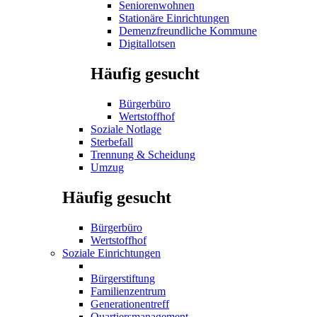
Seniorenwohnen
Stationäre Einrichtungen
Demenzfreundliche Kommune
Digitallotsen
Häufig gesucht
Bürgerbüro
Wertstoffhof
Soziale Notlage
Sterbefall
Trennung & Scheidung
Umzug
Häufig gesucht
Bürgerbüro
Wertstoffhof
Soziale Einrichtungen
Bürgerstiftung
Familienzentrum
Generationentreff
Quartiersmanagement