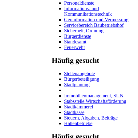
Personaldienste
Informations- und
Kommunikationstechnik
Geoinformation und Vermessung
Servicebereich Baubetriebshof
Sicherheit, Ordnung
Bürgerdienste
Standesamt
Feuerwehr
Häufig gesucht
Stellenangebote
Bürgerbeteiligung
Stadtplanung
Immobilienmanagement, SUN
Stabsstelle Wirtschaftsförderung
Stadtkämmerei
Stadtkasse
Steuern, Abgaben, Beiträge
Hallenbetriebe
Häufig gesucht