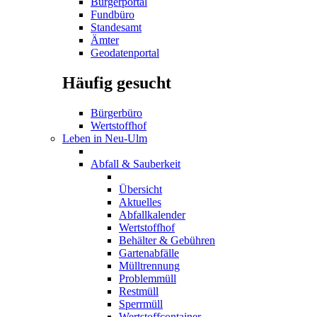
Bürgerportal
Fundbüro
Standesamt
Ämter
Geodatenportal
Häufig gesucht
Bürgerbüro
Wertstoffhof
Leben in Neu-Ulm
Abfall & Sauberkeit
Übersicht
Aktuelles
Abfallkalender
Wertstoffhof
Behälter & Gebühren
Gartenabfälle
Mülltrennung
Problemmüll
Restmüll
Sperrmüll
Wertstoffcontainer