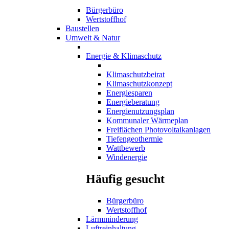
Bürgerbüro
Wertstoffhof
Baustellen
Umwelt & Natur
Energie & Klimaschutz
Klimaschutzbeirat
Klimaschutzkonzept
Energiesparen
Energieberatung
Energienutzungsplan
Kommunaler Wärmeplan
Freiflächen Photovoltaikanlagen
Tiefengeothermie
Wattbewerb
Windenergie
Häufig gesucht
Bürgerbüro
Wertstoffhof
Lärmminderung
Luftreinhaltung