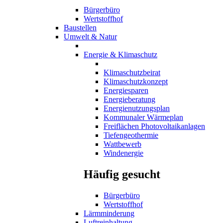
Bürgerbüro
Wertstoffhof
Baustellen
Umwelt & Natur
Energie & Klimaschutz
Klimaschutzbeirat
Klimaschutzkonzept
Energiesparen
Energieberatung
Energienutzungsplan
Kommunaler Wärmeplan
Freiflächen Photovoltaikanlagen
Tiefengeothermie
Wattbewerb
Windenergie
Häufig gesucht
Bürgerbüro
Wertstoffhof
Lärmminderung
Luftreinhaltung