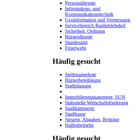
Personaldienste
Informations- und
Kommunikationstechnik
Geoinformation und Vermessung
Servicebereich Baubetriebshof
Sicherheit, Ordnung
Bürgerdienste
Standesamt
Feuerwehr
Häufig gesucht
Stellenangebote
Bürgerbeteiligung
Stadtplanung
Immobilienmanagement, SUN
Stabsstelle Wirtschaftsförderung
Stadtkämmerei
Stadtkasse
Steuern, Abgaben, Beiträge
Hallenbetriebe
Häufig gesucht