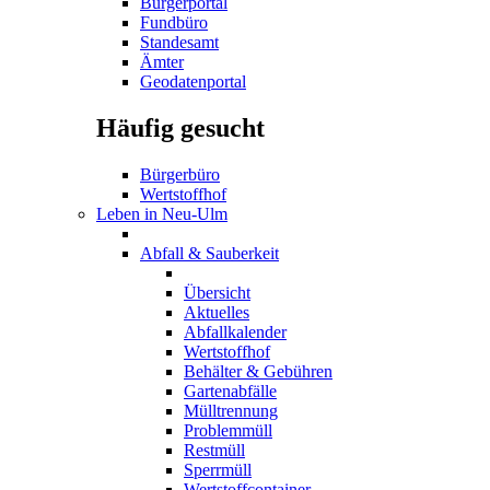
Bürgerportal
Fundbüro
Standesamt
Ämter
Geodatenportal
Häufig gesucht
Bürgerbüro
Wertstoffhof
Leben in Neu-Ulm
Abfall & Sauberkeit
Übersicht
Aktuelles
Abfallkalender
Wertstoffhof
Behälter & Gebühren
Gartenabfälle
Mülltrennung
Problemmüll
Restmüll
Sperrmüll
Wertstoffcontainer