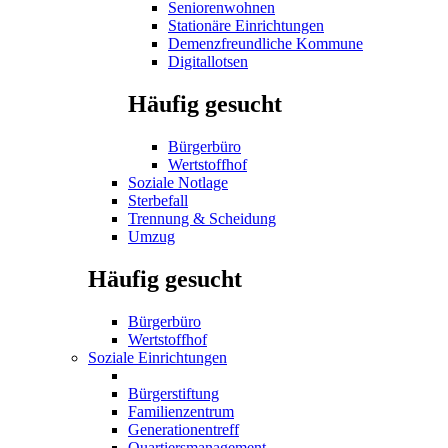
Seniorenwohnen
Stationäre Einrichtungen
Demenzfreundliche Kommune
Digitallotsen
Häufig gesucht
Bürgerbüro
Wertstoffhof
Soziale Notlage
Sterbefall
Trennung & Scheidung
Umzug
Häufig gesucht
Bürgerbüro
Wertstoffhof
Soziale Einrichtungen
Bürgerstiftung
Familienzentrum
Generationentreff
Quartiersmanagement