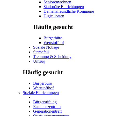
Seniorenwohnen
Stationäre Einrichtungen
Demenzfreundliche Kommune
Digitallotsen
Häufig gesucht
Bürgerbüro
Wertstoffhof
Soziale Notlage
Sterbefall
Trennung & Scheidung
Umzug
Häufig gesucht
Bürgerbüro
Wertstoffhof
Soziale Einrichtungen
Bürgerstiftung
Familienzentrum
Generationentreff
Quartiersmanagement