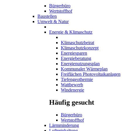
Bürgerbüro
Wertstoffhof
Baustellen
Umwelt & Natur
Energie & Klimaschutz
Klimaschutzbeirat
Klimaschutzkonzept
Energiesparen
Energieberatung
Energienutzungsplan
Kommunaler Wärmeplan
Freiflächen Photovoltaikanlagen
Tiefengeothermie
Wattbewerb
Windenergie
Häufig gesucht
Bürgerbüro
Wertstoffhof
Lärmminderung
Luftreinhaltung