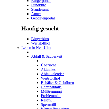
Bürgerportal
Fundbüro
Standesamt
Ämter
Geodatenportal
Häufig gesucht
Bürgerbüro
Wertstoffhof
Leben in Neu-Ulm
Abfall & Sauberkeit
Übersicht
Aktuelles
Abfallkalender
Wertstoffhof
Behälter & Gebühren
Gartenabfälle
Mülltrennung
Problemmüll
Restmüll
Sperrmüll
Wertstoffcontainer