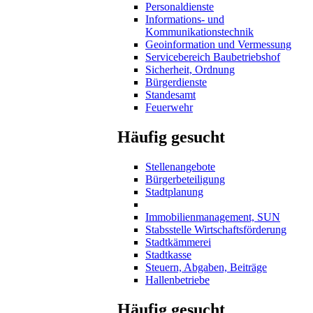
Personaldienste
Informations- und
Kommunikationstechnik
Geoinformation und Vermessung
Servicebereich Baubetriebshof
Sicherheit, Ordnung
Bürgerdienste
Standesamt
Feuerwehr
Häufig gesucht
Stellenangebote
Bürgerbeteiligung
Stadtplanung
Immobilienmanagement, SUN
Stabsstelle Wirtschaftsförderung
Stadtkämmerei
Stadtkasse
Steuern, Abgaben, Beiträge
Hallenbetriebe
Häufig gesucht