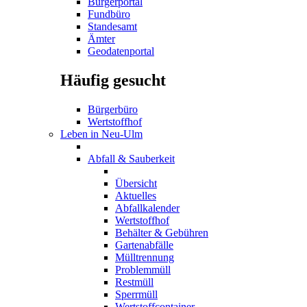
Bürgerportal
Fundbüro
Standesamt
Ämter
Geodatenportal
Häufig gesucht
Bürgerbüro
Wertstoffhof
Leben in Neu-Ulm
Abfall & Sauberkeit
Übersicht
Aktuelles
Abfallkalender
Wertstoffhof
Behälter & Gebühren
Gartenabfälle
Mülltrennung
Problemmüll
Restmüll
Sperrmüll
Wertstoffcontainer