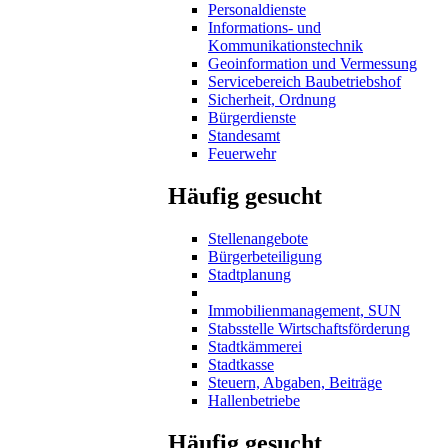
Personaldienste
Informations- und
Kommunikationstechnik
Geoinformation und Vermessung
Servicebereich Baubetriebshof
Sicherheit, Ordnung
Bürgerdienste
Standesamt
Feuerwehr
Häufig gesucht
Stellenangebote
Bürgerbeteiligung
Stadtplanung
Immobilienmanagement, SUN
Stabsstelle Wirtschaftsförderung
Stadtkämmerei
Stadtkasse
Steuern, Abgaben, Beiträge
Hallenbetriebe
Häufig gesucht