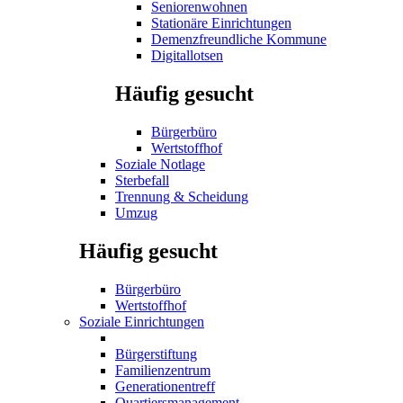
Seniorenwohnen
Stationäre Einrichtungen
Demenzfreundliche Kommune
Digitallotsen
Häufig gesucht
Bürgerbüro
Wertstoffhof
Soziale Notlage
Sterbefall
Trennung & Scheidung
Umzug
Häufig gesucht
Bürgerbüro
Wertstoffhof
Soziale Einrichtungen
Bürgerstiftung
Familienzentrum
Generationentreff
Quartiersmanagement