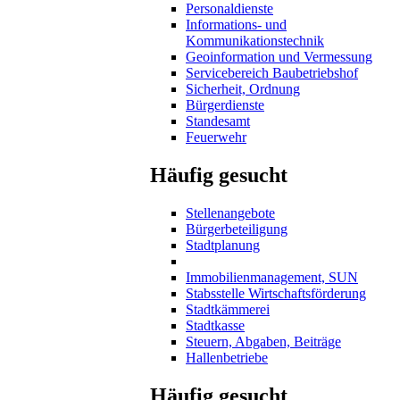
Personaldienste
Informations- und
Kommunikationstechnik
Geoinformation und Vermessung
Servicebereich Baubetriebshof
Sicherheit, Ordnung
Bürgerdienste
Standesamt
Feuerwehr
Häufig gesucht
Stellenangebote
Bürgerbeteiligung
Stadtplanung
Immobilienmanagement, SUN
Stabsstelle Wirtschaftsförderung
Stadtkämmerei
Stadtkasse
Steuern, Abgaben, Beiträge
Hallenbetriebe
Häufig gesucht