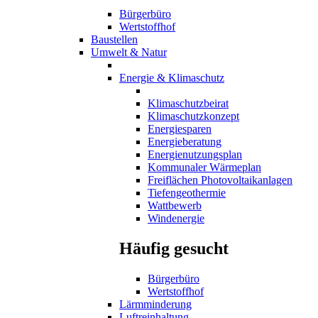
Bürgerbüro
Wertstoffhof
Baustellen
Umwelt & Natur
Energie & Klimaschutz
Klimaschutzbeirat
Klimaschutzkonzept
Energiesparen
Energieberatung
Energienutzungsplan
Kommunaler Wärmeplan
Freiflächen Photovoltaikanlagen
Tiefengeothermie
Wattbewerb
Windenergie
Häufig gesucht
Bürgerbüro
Wertstoffhof
Lärmminderung
Luftreinhaltung