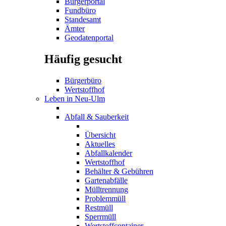
Bürgerportal
Fundbüro
Standesamt
Ämter
Geodatenportal
Häufig gesucht
Bürgerbüro
Wertstoffhof
Leben in Neu-Ulm
Abfall & Sauberkeit
Übersicht
Aktuelles
Abfallkalender
Wertstoffhof
Behälter & Gebühren
Gartenabfälle
Mülltrennung
Problemmüll
Restmüll
Sperrmüll
Wertstoffcontainer