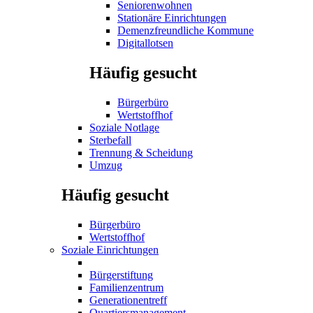
Seniorenwohnen
Stationäre Einrichtungen
Demenzfreundliche Kommune
Digitallotsen
Häufig gesucht
Bürgerbüro
Wertstoffhof
Soziale Notlage
Sterbefall
Trennung & Scheidung
Umzug
Häufig gesucht
Bürgerbüro
Wertstoffhof
Soziale Einrichtungen
Bürgerstiftung
Familienzentrum
Generationentreff
Quartiersmanagement