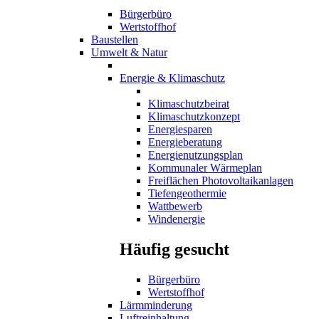
Bürgerbüro
Wertstoffhof
Baustellen
Umwelt & Natur
Energie & Klimaschutz
Klimaschutzbeirat
Klimaschutzkonzept
Energiesparen
Energieberatung
Energienutzungsplan
Kommunaler Wärmeplan
Freiflächen Photovoltaikanlagen
Tiefengeothermie
Wattbewerb
Windenergie
Häufig gesucht
Bürgerbüro
Wertstoffhof
Lärmminderung
Luftreinhaltung