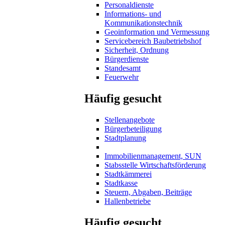
Personaldienste
Informations- und
Kommunikationstechnik
Geoinformation und Vermessung
Servicebereich Baubetriebshof
Sicherheit, Ordnung
Bürgerdienste
Standesamt
Feuerwehr
Häufig gesucht
Stellenangebote
Bürgerbeteiligung
Stadtplanung
Immobilienmanagement, SUN
Stabsstelle Wirtschaftsförderung
Stadtkämmerei
Stadtkasse
Steuern, Abgaben, Beiträge
Hallenbetriebe
Häufig gesucht