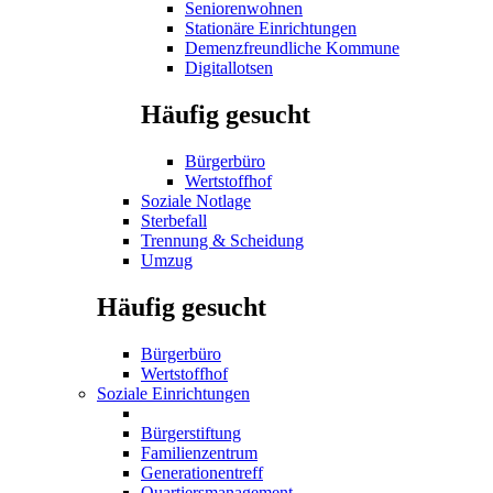
Seniorenwohnen
Stationäre Einrichtungen
Demenzfreundliche Kommune
Digitallotsen
Häufig gesucht
Bürgerbüro
Wertstoffhof
Soziale Notlage
Sterbefall
Trennung & Scheidung
Umzug
Häufig gesucht
Bürgerbüro
Wertstoffhof
Soziale Einrichtungen
Bürgerstiftung
Familienzentrum
Generationentreff
Quartiersmanagement