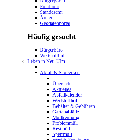
Bürgerportal
Fundbüro
Standesamt
Ämter
Geodatenportal
Häufig gesucht
Bürgerbüro
Wertstoffhof
Leben in Neu-Ulm
Abfall & Sauberkeit
Übersicht
Aktuelles
Abfallkalender
Wertstoffhof
Behälter & Gebühren
Gartenabfälle
Mülltrennung
Problemmüll
Restmüll
Sperrmüll
Wertstoffcontainer