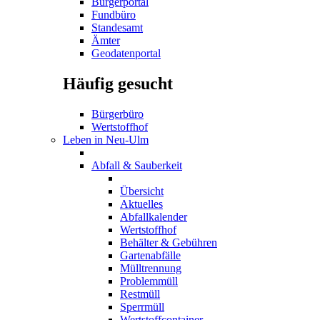
Bürgerportal
Fundbüro
Standesamt
Ämter
Geodatenportal
Häufig gesucht
Bürgerbüro
Wertstoffhof
Leben in Neu-Ulm
Abfall & Sauberkeit
Übersicht
Aktuelles
Abfallkalender
Wertstoffhof
Behälter & Gebühren
Gartenabfälle
Mülltrennung
Problemmüll
Restmüll
Sperrmüll
Wertstoffcontainer