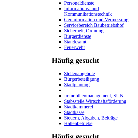
Personaldienste
Informations- und
Kommunikationstechnik
Geoinformation und Vermessung
Servicebereich Baubetriebshof
Sicherheit, Ordnung
Bürgerdienste
Standesamt
Feuerwehr
Häufig gesucht
Stellenangebote
Bürgerbeteiligung
Stadtplanung
Immobilienmanagement, SUN
Stabsstelle Wirtschaftsförderung
Stadtkämmerei
Stadtkasse
Steuern, Abgaben, Beiträge
Hallenbetriebe
Häufig gesucht