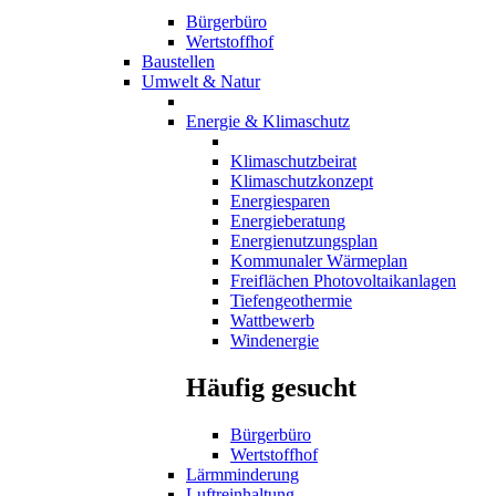
Bürgerbüro
Wertstoffhof
Baustellen
Umwelt & Natur
Energie & Klimaschutz
Klimaschutzbeirat
Klimaschutzkonzept
Energiesparen
Energieberatung
Energienutzungsplan
Kommunaler Wärmeplan
Freiflächen Photovoltaikanlagen
Tiefengeothermie
Wattbewerb
Windenergie
Häufig gesucht
Bürgerbüro
Wertstoffhof
Lärmminderung
Luftreinhaltung