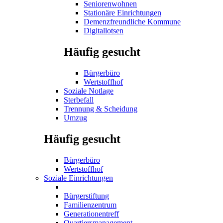
Seniorenwohnen
Stationäre Einrichtungen
Demenzfreundliche Kommune
Digitallotsen
Häufig gesucht
Bürgerbüro
Wertstoffhof
Soziale Notlage
Sterbefall
Trennung & Scheidung
Umzug
Häufig gesucht
Bürgerbüro
Wertstoffhof
Soziale Einrichtungen
Bürgerstiftung
Familienzentrum
Generationentreff
Quartiersmanagement