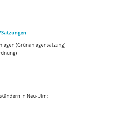
t/Satzungen
:
anlagen (Grünanlagensatzung)
rdnung)
lständern in Neu-Ulm: