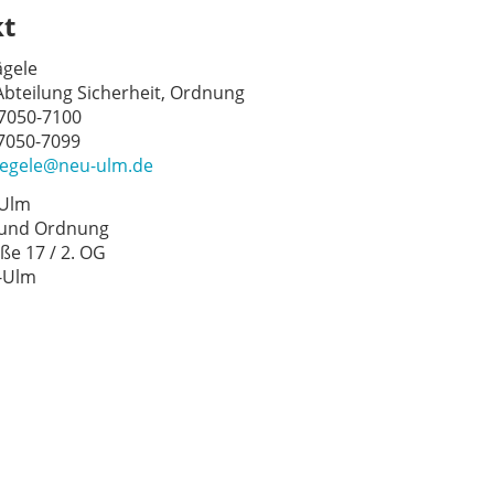
kt
gele
 Abteilung Sicherheit, Ordnung
 7050-7100
 7050-7099
aegele@neu-ulm.de
-Ulm
 und Ordnung
ße 17 / 2. OG
-Ulm