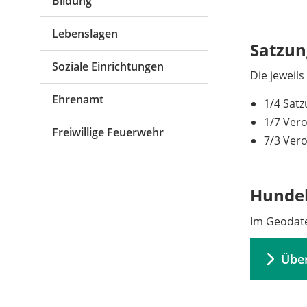
Bildung
Lebenslagen
Satzu
Soziale Einrichtungen
Die jeweil
Ehrenamt
1/4 Sat
1/7 Ver
Freiwillige Feuerwehr
7/3 Vero
Hundek
Im Geodate
Über