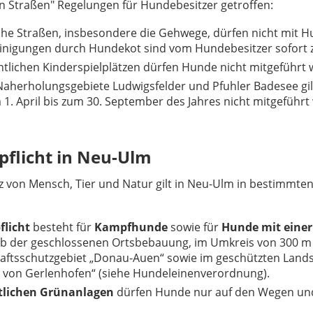
en Straßen" Regelungen für Hundebesitzer getroffen:
iche Straßen, insbesondere die Gehwege, dürfen nicht mit 
inigungen durch Hundekot sind vom Hundebesitzer sofort z
ntlichen Kinderspielplätzen dürfen Hunde nicht mitgeführt
Naherholungsgebiete Ludwigsfelder und Pfuhler Badesee gilt
 1. April bis zum 30. September des Jahres nicht mitgeführ
pflicht in Neu-Ulm
 von Mensch, Tier und Natur gilt in Neu-Ulm in bestimmten 
flicht
besteht für
Kampfhunde
sowie für
Hunde mit einer
lb der geschlossenen Ortsbebauung, im Umkreis von 300 m
ftsschutzgebiet „Donau-Auen“ sowie im geschützten Landsch
h von Gerlenhofen“ (siehe Hundeleinenverordnung).
tlichen Grünanlagen
dürfen Hunde nur auf den Wegen u