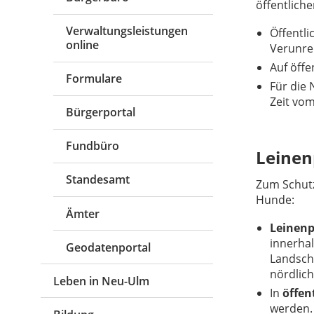
öffentlich
Verwaltungsleistungen
Öffentl
online
Verunre
Auf öffe
Formulare
Für die 
Zeit vom
Bürgerportal
Fundbüro
Leinen
Standesamt
Zum Schutz
Hunde:
Ämter
Leinenp
innerha
Geodatenportal
Landscha
nördlic
Leben in Neu-Ulm
In
öffen
werden.